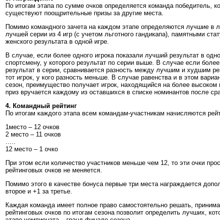
По итогам этапа по сумме очков определяется команда победитель, к
существуют поощрительные призы за другие места.
Помимо командного зачета на каждом этапе определяются лучшие в л
лучшей серии из 4 игр (с учетом льготного гандикапа), памятными ст
женского результата в одной игре.
В случае, если более одного игрока показали лучший результат в одно
спортсмену, у которого результат по серии выше. В случае если боле
результат в серии, сравнивается разность между лучшим и худшим ре
тот игрок, у кого разность меньше. В случае равенства и в этом вари
сезон, преимущество получает игрок, находящийся на более высоком 
приз вручается каждому из оставшихся в списке номинантов после ср
4. Командный рейтинг
По итогам каждого этапа всем командам-участникам начисляются рей
1место – 12 очков
2 место – 11 очков
…..
12 место – 1 очко
При этом если количество участников меньше чем 12, то эти очки прост
рейтинговых очков не меняется.
Помимо этого в качестве бонуса первые три места награждается допо
второе и +1 за третье.
Каждая команда имеет полное право самостоятельно решать, принимат
рейтинговых очков по итогам сезона позволит определить лучших, ко
этапе чемпионата – гранд финале сезона.