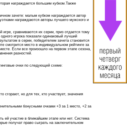
оторая награждается большим кубком.Также
ичном зачете: малым кубком награждается автор
атуэтками награждаются авторы лучшего мужского и
й игре, сравниваются их серии, приз отдается тому
е одного игрока показали одинаковый лучший
зультатом в серии, победителем зачета становится
анте смотрится место в индивидуальном рейтинге за
месте. Если все произошло на первом этапе сезона,
авнения разностей.
тинговые очки по следующей схеме:
о сгорают, но для тех, кто участвует, значения
лнительными бонусными очками +3 за 1 место, +2 за
ь ей участие в ближайшем этапе или нет. Система
торые получат право сыграть на заключительном