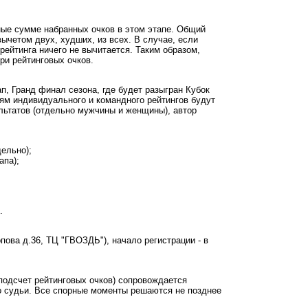
ные сумме набранных очков в этом этапе. Общий
вычетом двух, худших, из всех. В случае, если
рейтинга ничего не вычитается. Таким образом,
ри рейтинговых очков.
, Гранд финал сезона, где будет разыгран Кубок
лям индивидуального и командного рейтингов будут
льтатов (отдельно мужчины и женщины), автор
ельно);
апа);
.
ова д.36, ТЦ "ГВОЗДЬ"), начало регистрации - в
 подсчет рейтинговых очков) сопровождается
о судьи. Все спорные моменты решаются не позднее