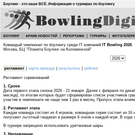
Боулинг - это наше ВСЁ. Информация о турнирах по боулингу
:
|
|
|
БОУЛИНГ
АРХИВ НОВОСТЕЙ
РЕПОРТАЖИ
ТУРНИРЫ
ФОТОГАЛЕР
Командый чемпионат по боулингу среди IT компаний
IT Bowling 2026
Москва, БЦ "Планета Боулинг на Коломенской"
регламент
|
карта проезда
|
результаты
|
рейтинг
Регламент соревнований
1. Сроки
Дата первого этапа сезона 2026 - 21 января. Далее с февраля по дека
месяца), по итогам которых будет сформирован список участников гр
участие в чемпионате не чаще чем 1 раз в месяц. Пропуск этапа влия
2. Регламент этапа
Каждая команда состоит из 4 игроков, командная серия состоит из 16 
получают льготный гандикап в размере 6 очков к каждой игре. В ходе
В турнире запрещено использовать уретановые шары.
3. Награждение