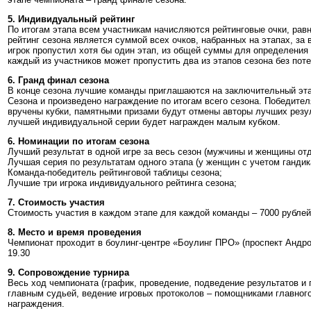
5. Индивидуальный рейтинг
По итогам этапа всем участникам начисляются рейтинговые очки, рав
рейтинг сезона является суммой всех очков, набранных на этапах, за 
игрок пропустил хотя бы один этап, из общей суммы для определения 
каждый из участников может пропустить два из этапов сезона без поте
6. Гранд финал сезона
В конце сезона лучшие команды приглашаются на заключительный этап
Сезона и произведено награждение по итогам всего сезона. Победите
вручены кубки, памятными призами будут отмены авторы лучших резу
лучшей индивидуальной серии будет награжден малым кубком.
6. Номинации по итогам сезона
Лучший результат в одной игре за весь сезон (мужчины и женщины отд
Лучшая серия по результатам одного этапа (у женщин с учетом гандик
Команда-победитель рейтинговой таблицы сезона;
Лучшие три игрока индивидуального рейтинга сезона;
7. Стоимость участия
Стоимость участия в каждом этапе для каждой команды – 7000 рублей
8. Место и время проведения
Чемпионат проходит в боулинг-центре «Боулинг ПРО» (проспект Андроп
19.30
9. Сопровождение турнира
Весь ход чемпионата (график, проведение, подведение результатов и
главным судьей, ведение игровых протоколов – помощниками главног
награждения.