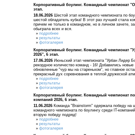
Корпоративный боулинг. Командный чемпионат "ОК
этап.
18.06.2026
Шестой этап командного чемпионата по боу
шестой обладатель кубка! В этот раз лучшей стала к
причем не только в командном, но в личном зачете, з
обыграла всех и вся.
»
подробнее
»
результаты
»
фотогалерея
Корпоративный боулинг. Командный чемпионат "У
2026", 6 этап.
17.06.2026
Июньский этап чемпионата "Урбан Лидер Бо
рекордное количество команд - 16! Добавились новые
обновленные "чур мы на стареньком", но главное оста
прекрасный дух соревнования в теплой дружеской ат
»
подробнее
»
результаты
»
фотогалерея
Корпоративный боулинг. Командный чемпионат по 
компаний 2026, 6 этап.
11.06.2026
Команда "Brainstorm" одержала победу на 
командного чемпионата по боулингу среди IT-компаний 
вторую победу подряд!
»
подробнее
»
результаты
»
фотогалерея