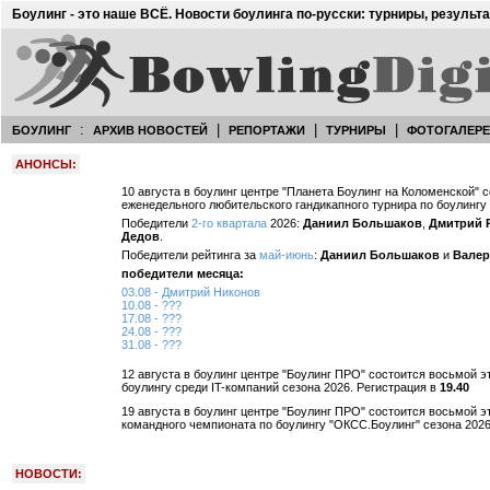
Боулинг - это наше ВСЁ. Новости боулинга по-русски: турниры, результ
:
|
|
|
БОУЛИНГ
АРХИВ НОВОСТЕЙ
РЕПОРТАЖИ
ТУРНИРЫ
ФОТОГАЛЕР
АНОНСЫ:
10 августа в боулинг центре "Планета Боулинг на Коломенской" 
еженедельного любительского гандикапного турнира по боулингу
Победители
2-го квартала
2026:
Даниил Большаков
,
Дмитрий 
Дедов
.
Победители рейтинга за
май-июнь
:
Даниил Большаков
и
Валер
победители месяца:
03.08 - Дмитрий Никонов
10.08 - ???
17.08 - ???
24.08 - ???
31.08 - ???
12 августа в боулинг центре "Боулинг ПРО" состоится восьмой э
боулингу среди IT-компаний сезона 2026. Регистрация в
19.40
19 августа в боулинг центре "Боулинг ПРО" состоится восьмой э
командного чемпионата по боулингу "ОКСС.Боулинг" сезона 2026
НОВОСТИ: