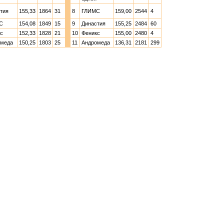
тия
155,33
1864
31
8
ГЛИМС
159,00
2544
4
С
154,08
1849
15
9
Династия
155,25
2484
60
с
152,33
1828
21
10
Феникс
155,00
2480
4
омеда
150,25
1803
25
11
Андромеда
136,31
2181
299