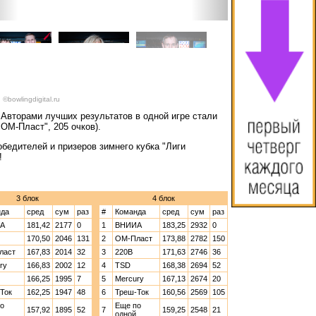
 ©bowlingdigital.ru
 Авторами лучших результатов в одной игре стали
"ОМ-Пласт", 205 очков).
обедителей и призеров зимнего кубка "Лиги
!
3 блок
4 блок
нда
сред
сум
раз
#
Команда
сред
сум
раз
А
181,42
2177
0
1
ВНИИА
183,25
2932
0
170,50
2046
131
2
ОМ-Пласт
173,88
2782
150
ласт
167,83
2014
32
3
220В
171,63
2746
36
ry
166,83
2002
12
4
TSD
168,38
2694
52
166,25
1995
7
5
Mercury
167,13
2674
20
Ток
162,25
1947
48
6
Треш-Ток
160,56
2569
105
о
Еще по
157,92
1895
52
7
159,25
2548
21
одной