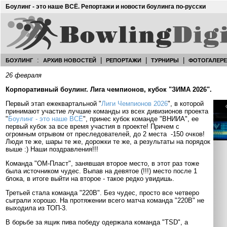
Боулинг - это наше ВСЁ. Репортажи и новости боулинга по-русски
:
|
|
|
БОУЛИНГ
АРХИВ НОВОСТЕЙ
РЕПОРТАЖИ
ТУРНИРЫ
ФОТОГАЛЕР
26 февраля
Корпоративный боулинг. Лига чемпионов, кубок "ЗИМА 2026".
Первый этап ежеквартальной "
Лиги Чемпионов 2026
", в которой
принимают участие лучшие команды из всех дивизионов проекта
"
Боулинг - это наше ВСЁ
", принес кубок команде "ВНИИА", ее
первый кубок за все время участия в проекте! Причем с
огромным отрывом от преследователей, до 2 места -150 очков!
Люди те же, шары те же, дорожки те же, а результаты на порядок
выше :) Наши поздравления!!!
Команда "ОМ-Пласт", занявшая второе место, в этот раз тоже
была источником чудес. Выпав на девятое (!!!) место после 1
блока, в итоге выйти на второе - такое редко увидишь.
Третьей стала команда "220В". Без чудес, просто все четверо
сыграли хорошо. На протяжении всего матча команда "220В" не
выходила из ТОП-3.
В борьбе за ящик пива победу одержала команда "TSD", а