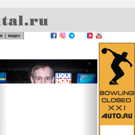
|
ЕЯ
ВИДЕО
‹
›