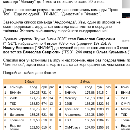
команде "Mercury" до 4 места не хватило всего 20 очков.
Далее с похожими результатами расположились команды "Трэш-
Ток", "Еще по одной", "ГЛИМС", "Династия" и "Феникс".
Завершила список команда "Андромеда". Увы, один из игроков не
смог продолжить игру, а так команда шла плотно в середине
таблицы. Желаем выбывшему скорейшего выздоровления!
Лучшим игроком "Кубка Зимы 2026" стал
Вячеслав Севрюгин
фото:
("TSD"), набравший по 4 играм 789 очков (средний 197,25). А
Ивану Есипенко
("ВНИИА") до лучшей серии не хватило всего 3 очка.
все тот же
Вячеслав Севрюгин
("TSD", 244 очка) и
Ольга Кузьмина
(
Спасибо все участникам за игру и настроение, еще раз поздравляем п
Чемпионов", ждем всех в марте на этапах корпоративных чемпионатов
Подробная таблица по блокам:
1 блок
2 блок
#
Команда
сред
сум
раз
#
Команда
сред
сум
раз
#
Кома
1
ВНИИА
180,25
721
0
1
ВНИИА
176,88
1415
0
1
ВНИИ
2
220В
171,75
687
34
2
Mercury
170,13
1361
54
2
220В
3
TSD
168,50
674
13
3
220В
165,25
1322
39
3
ОМ-П
4
Mercury
166,75
667
7
4
Треш-Ток
162,88
1303
19
4
Mercu
5
Династия
155,25
621
46
5
Андромеда
162,38
1299
4
5
TSD
6
Треш-Ток
152,50
610
11
6
TSD
160,50
1284
15
6
Треш-
Еще по
Еще п
7
152,50
610
0
7
ОМ-Пласт
157,00
1256
28
7
одной
одной