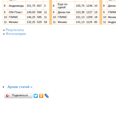
Еще по
8
Андромеда
151,75
607
3
8
155,75
1246
10
8
Динас
одной
9
ОМ-Пласт
149,00
596
11
9
Династия
153,38
1227
19
9
ГЛИМ
10
ГЛИМС
146,25
585
11
10
ГЛИМС
151,13
1209
18
10
Феник
11
Феникс
132,25
529
56
11
Феникс
141,13
1129
80
11
Андр
»
Результаты
»
Фотогалерея
Архив статей »
Поделиться…