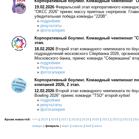
Корпоративный боулинг. Командный чемпионат "ОКС
19.02.2026
Февральский этап корпоративного командно
"ОКСС 2026" принес массу приятных сюрпризов. Главн
убедительная победа команды "220В".
»
подробнее
»
результаты
»
фотогалерея
Корпоративный боулинг. Командный чемпионат "Сб
этап.
18.02.2026
Второй этап командного чемпионата по боу
подразделений московского Сбербанка 2026, организ
Московского банка, принес команде "Сбермашина" вто
»
подробнее
»
Результаты
»
фотогалерея
Корпоративный боулинг. Командный чемпионат по 
компаний 2026, 2 этап.
12.02.2026
Второй этап командного чемпионата по боул
Bowling 2026" принес команде "TSD" второй кубок!
»
подробнее
»
результаты
»
фотогалерея
Архив новостей:
<<<
|
2015
|
2016
|
2017
|
2018
|
2019
|
2020
|
2021
|
2022
|
2023
|
202
январь
|
февраль
|
март
|
апрель
|
май
|
июнь