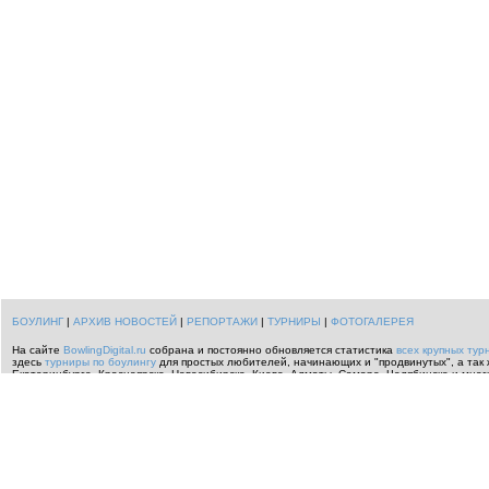
БОУЛИНГ
|
АРХИВ НОВОСТЕЙ
|
РЕПОРТАЖИ
|
ТУРНИРЫ
|
ФОТОГАЛЕРЕЯ
На сайте
BowlingDigital.ru
собрана и постоянно обновляется статистика
всех крупных тур
здесь
турниры по боулингу
для простых любителей, начинающих и "продвинутых", а так 
Екатеринбурге, Красноярске, Новосибирске, Киеве, Алматы, Самаре, Челябинске и мног
информацию о всем происходящем
в мире
.
Спортивные
репортажи о боулинге
,
перечен
Москвы по боулингу
,
Индивидуальный чемпионат ЦФО РФ по боулингу
,
боулинг турниры 
России
.
Читайте
новости боулинга
или загляните в огромный
архив новостей
с самой и
мира.
По вопросам организации и проведения турниров по боулингу звонить
+7 916 678-7859
Использование любых материалов на других проектах возможно лишь с нашего согласи