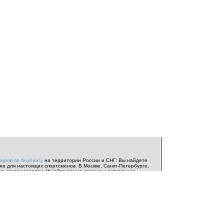
ниров по боулингу
на территории России и СНГ: Вы найдете
же для настоящих спортсменов. В Москве, Санкт-Петербурге,
их других городах. Узнайте самую свежую и актуальную
ь соревнований
и
анонсы турниров
.
Индивидуальный чемпионат
Евротур
. Информация от
Федерации Спортивного боулинга
нтересной информацией о
боулинге
и боулинг-центрах со всего
я