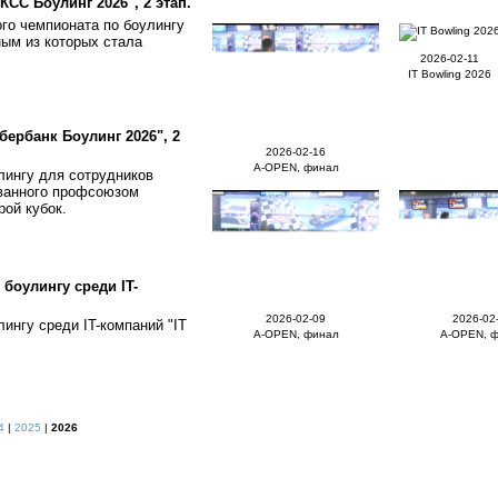
С Боулинг 2026", 2 этап.
го чемпионата по боулингу
ым из которых стала
2026-02-11
IT Bowling 2026
ербанк Боулинг 2026", 2
2026-02-16
A-OPEN, финал
лингу для сотрудников
ованного профсоюзом
рой кубок.
боулингу среди IT-
2026-02-09
2026-02
ингу среди IT-компаний "IT
A-OPEN, финал
A-OPEN, 
4
|
2025
|
2026