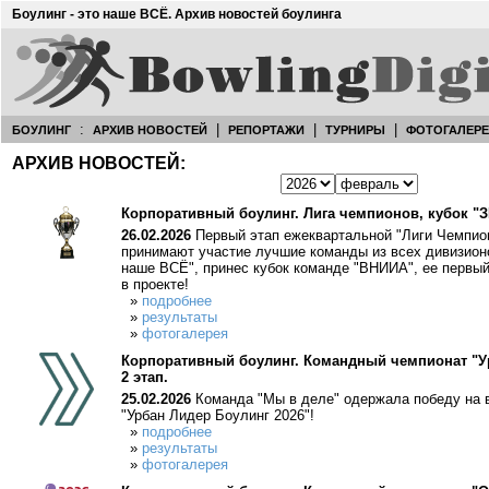
Боулинг - это наше ВСЁ. Архив новостей боулинга
:
|
|
|
БОУЛИНГ
АРХИВ НОВОСТЕЙ
РЕПОРТАЖИ
ТУРНИРЫ
ФОТОГАЛЕР
АРХИВ НОВОСТЕЙ:
Корпоративный боулинг. Лига чемпионов, кубок "З
26.02.2026
Первый этап ежеквартальной "Лиги Чемпион
принимают участие лучшие команды из всех дивизионо
наше ВСЁ", принес кубок команде "ВНИИА", ее первый
в проекте!
»
подробнее
»
результаты
»
фотогалерея
Корпоративный боулинг. Командный чемпионат "Ур
2 этап.
25.02.2026
Команда "Мы в деле" одержала победу на 
"Урбан Лидер Боулинг 2026"!
»
подробнее
»
результаты
»
фотогалерея