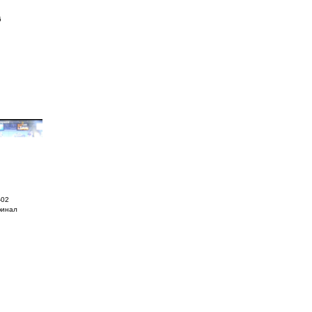
-02
финал