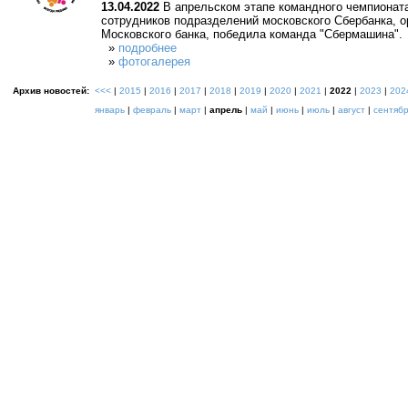
13.04.2022
В апрельском этапе командного чемпионата
сотрудников подразделений московского Сбербанка, 
Московского банка, победила команда "Сбермашина".
»
подробнее
»
фотогалерея
Архив новостей:
<<<
|
2015
|
2016
|
2017
|
2018
|
2019
|
2020
|
2021
|
2022
|
2023
|
202
январь
|
февраль
|
март
|
апрель
|
май
|
июнь
|
июль
|
август
|
сентяб