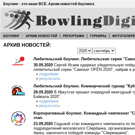
Боулинг - это наше ВСЁ. Архив новостей боулинга
:
|
|
|
БОУЛИНГ
АРХИВ НОВОСТЕЙ
РЕПОРТАЖИ
ТУРНИРЫ
ФОТОГАЛЕР
АРХИВ НОВОСТЕЙ:
Любительский боулинг. Любительская серия "Самок
30.09.2020
Сергей Исаев одержал убедительную побед
любительской серии "Самокат OPEN 2020", набрав в 
»
подробнее
»
результаты
Любительский боулинг. Коммерческий турнир "Кубо
28.09.2020
В Иркутске прошел очередной ежегодный ту
Байкала 2020".
»
подробнее
»
результаты
Корпоративный боулинг. Командный чемпионат "Сб
этап.
23.09.2020
Седьмой этап командного чемпионата по бо
подразделений московского Сбербанка, организованн
банка, закончился победой команды "Сбермашина".