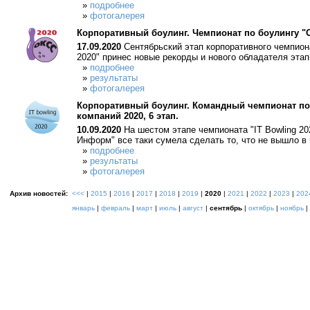
»
подробнее
»
фотогалерея
Корпоративный боулинг. Чемпионат по боулингу "О
17.09.2020
Сентябрьский этап корпоративного чемпион
2020" принес новые рекорды и нового обладателя этап
»
подробнее
»
результаты
»
фотогалерея
Корпоративный боулинг. Командный чемпионат по 
компаний 2020, 6 этап.
10.09.2020
На шестом этапе чемпионата "IT Bowling 20
Информ" все таки сумела сделать то, что не вышло в
»
подробнее
»
результаты
»
фотогалерея
Архив новостей:
<<<
|
2015
|
2016
|
2017
|
2018
|
2019
|
2020
|
2021
|
2022
|
2023
|
202
январь
|
февраль
|
март
|
июль
|
август
|
сентябрь
|
октябрь
|
ноябрь
|