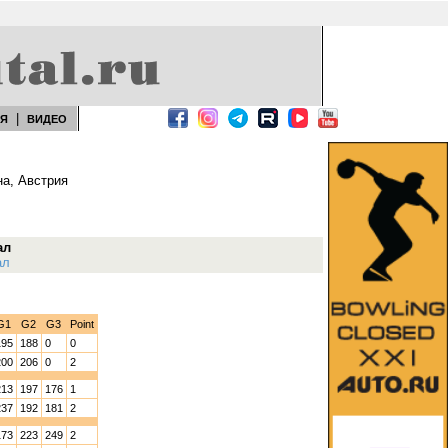
|
ЕЯ
ВИДЕО
на, Австрия
ал
ал
G1
G2
G3
Point
195
188
0
0
200
206
0
2
213
197
176
1
237
192
181
2
173
223
249
2