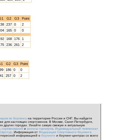
G1
G2
G3
Point
238
237
0
2
204
165
0
0
192
168
176
1
175
236
261
2
G1
G2
G3
Point
99
186
0
0
41
257
0
2
ниров по боулингу
на территории России и СНГ: Вы найдете
же для настоящих спортсменов. В Москве, Санкт-Петербурге,
их других городах. Узнайте самую свежую и актуальную
ь соревнований
и
анонсы турниров
.
Индивидуальный чемпионат
Евротур
. Информация от
Федерации Спортивного боулинга
нтересной информацией о
боулинге
и боулинг-центрах со всего