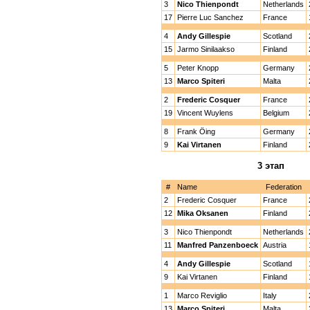
3
Nico Thienpondt
Netherlands
17
Pierre Luc Sanchez
France
4
Andy Gillespie
Scotland
15
Jarmo Sinilaakso
Finland
5
Peter Knopp
Germany
13
Marco Spiteri
Malta
2
Frederic Cosquer
France
19
Vincent Wuylens
Belgium
8
Frank Öing
Germany
9
Kai Virtanen
Finland
3 этап
#
Name
Federation
2
Frederic Cosquer
France
12
Mika Oksanen
Finland
3
Nico Thienpondt
Netherlands
11
Manfred Panzenboeck
Austria
4
Andy Gillespie
Scotland
9
Kai Virtanen
Finland
1
Marco Reviglio
Italy
13
Marco Spiteri
Malta