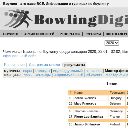
Боулинг - это наше ВСЁ. Информация о турнирах по боулингу
:
|
|
|
БОУЛИНГ
АРХИВ НОВОСТЕЙ
РЕПОРТАЖИ
ТУРНИРЫ
ФОТОГАЛЕР
Чемпионат Европы по боулингу среди сеньоров 2020, 23.01 - 02.02, Ве
официальный сайт
Расписание
|
Диаграмма масла
|
результаты
мужчины:
пары
|
команды
|
индивидуальный
|
all-events
|
Мастер-фин
женщины:
пары
|
команды
|
индивидуальный
|
all-events
|
Мастер-фин
1 этап
#
Name
Federation
10
Zoltan Skobrics
Hungary
23
Marc Franceus
Belgium
16
Thomas Fenselau
Germany
17
Pierre Luc Sanchez
France
15
Jarmo Sinilaakso
Finland