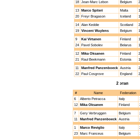
18
Jean-Marc Lebon
Belgium
13
Marco Spiteri
Malta
20
Freyr Bragason
Iceland
14
Alan Keddie
Scotland
19
Vincent Wuylens
Belgium
9
Kai Virtanen
Finland
24
Pavel Sobolev
Belarus
12
Mika Oksanen
Finland
21
Raul Beekmann
Estonia
11
Manfred Panzenboeck
Austria
22
Paul Cosgrove
England
2 этап
#
Name
Federation
6
Alberto Petracca
Italy
12
Mika Oksanen
Finland
7
Gery Verbruggen
Belgium
11
Manfred Panzenboeck
Austria
1
Marco Reviglio
Italy
23
Marc Franceus
Belgium