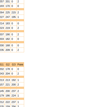
257
201
0
2
193
170
0
0
264
225
215
2
227
247
195
1
214
183
0
0
223
219
0
2
207
190
0
2
203
182
0
0
200
168
0
0
235
209
0
2
G1
G2
G3
Point
202
178
0
0
243
204
0
2
213
213
192
1
157
221
200
2
145
200
237
2
179
186
224
1
212
222
237
1
225
159
256
2