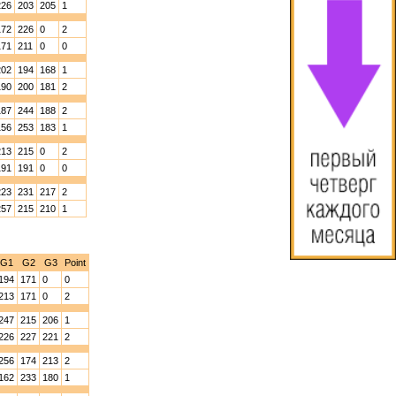
226
203
205
1
172
226
0
2
171
211
0
0
202
194
168
1
190
200
181
2
187
244
188
2
156
253
183
1
213
215
0
2
191
191
0
0
223
231
217
2
257
215
210
1
G1
G2
G3
Point
194
171
0
0
213
171
0
2
247
215
206
1
226
227
221
2
256
174
213
2
162
233
180
1