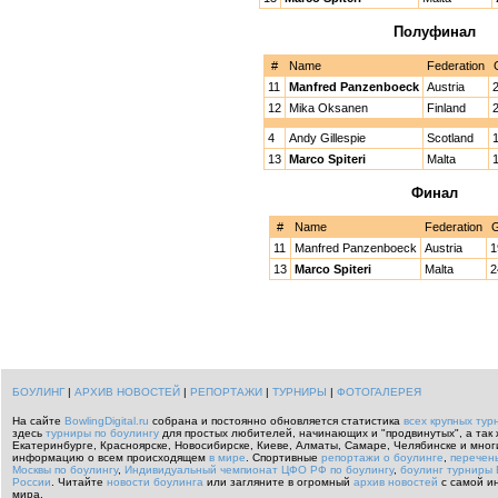
Полуфинал
#
Name
Federation
11
Manfred Panzenboeck
Austria
12
Mika Oksanen
Finland
4
Andy Gillespie
Scotland
13
Marco Spiteri
Malta
Финал
#
Name
Federation
11
Manfred Panzenboeck
Austria
1
13
Marco Spiteri
Malta
2
БОУЛИНГ
|
АРХИВ НОВОСТЕЙ
|
РЕПОРТАЖИ
|
ТУРНИРЫ
|
ФОТОГАЛЕРЕЯ
На сайте
BowlingDigital.ru
собрана и постоянно обновляется статистика
всех крупных тур
здесь
турниры по боулингу
для простых любителей, начинающих и "продвинутых", а так 
Екатеринбурге, Красноярске, Новосибирске, Киеве, Алматы, Самаре, Челябинске и мног
информацию о всем происходящем
в мире
.
Спортивные
репортажи о боулинге
,
перечен
Москвы по боулингу
,
Индивидуальный чемпионат ЦФО РФ по боулингу
,
боулинг турниры 
России
.
Читайте
новости боулинга
или загляните в огромный
архив новостей
с самой и
мира.