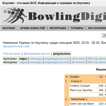
Боулинг - это наше ВСЁ. Информация о турнирах по боулингу
:
|
|
|
БОУЛИНГ
АРХИВ НОВОСТЕЙ
РЕПОРТАЖИ
ТУРНИРЫ
ФОТОГАЛЕР
Чемпионат Европы по боулингу среди сеньоров 2020, 23.01 - 02.02, Ве
официальный сайт
Расписание
|
Диаграмма масла
|
результаты
мужчины:
пары
|
команды
|
индивидуальный
|
all-events
|
Мастер-фин
женщины:
пары
|
команды
|
индивидуальный
|
all-events
|
Мастер-фин
Квали
#
Doubles
G1
1
France 2
Frederic Cosquer
236
Pierre Luc Sanchez
206
442
2
Netherlands 1
Geert-Jan van Baest
223