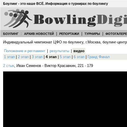
Боулинг - это наше ВСЁ. Информация о турнирах по боулингу
:
|
|
|
БОУЛИНГ
АРХИВ НОВОСТЕЙ
РЕПОРТАЖИ
ТУРНИРЫ
ФОТОГАЛЕР
Индивидуальный чемпионат ЦФО по боулингу, г.Москва, боулинг-центр
Положение и регламент
|
результаты
|
видео
1 этап
|
2 этап
|
3 этап
|
4 этап
|
5 этап
|
6 этап
|
Гранд Финал
2 стык
, Иван Семенов - Виктор Красавкин, 221 - 179