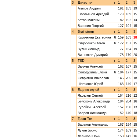
3
Династия
г
1
2
3
Агапов Андрей
191
183
19
Емельянов Аркадий
179
169
15
Котов Максим
182
192
14
Васенин Георгий
127
194
15
4
Brainstorm
г
1
2
3
Курочкина Екатерина
6
159
163
18
Сидоренко Ольга
6
172
157
15
Зулин Леонид
177
164
19
Вишняков Дмитрий
178
170
20
5
TSD
г
1
2
3
Валяев Алексей
162
167
15
Солодухина Елена
6
184
177
15
Севрюгин Вячеслав
145
205
18
Шевченко Юрий
163
149
17
6
Еще по одной
г
1
2
3
Яковлев Сергей
164
216
12
Белоконь Александр
184
204
16
Русейкин Алексей
157
150
13
Зверев Александр
152
140
18
7
Треш-Ток
г
1
2
3
Баранов Александр
167
184
15
Лукин Борис
174
169
15
Левиков Юрий
150
142
16