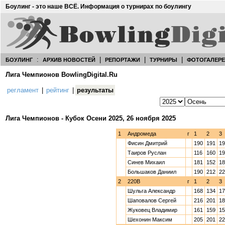
Боулинг - это наше ВСЁ. Информация о турнирах по боулингу
:
|
|
|
БОУЛИНГ
АРХИВ НОВОСТЕЙ
РЕПОРТАЖИ
ТУРНИРЫ
ФОТОГАЛЕР
Лига Чемпионов BowlingDigital.Ru
регламент
|
рейтинг
|
результаты
Лига Чемпионов - Кубок Осени 2025, 26 ноября 2025
1
Андромеда
г
1
2
3
Фисин Дмитрий
190
191
19
Таиров Руслан
116
160
19
Синев Михаил
181
152
18
Большаков Даниил
190
212
22
2
220В
г
1
2
3
Шульга Александр
168
134
17
Шаповалов Сергей
216
201
18
Жуковец Владимир
161
159
15
Шехонин Максим
205
201
22