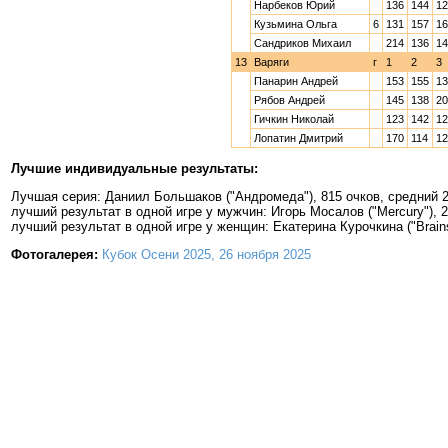
Нарбеков Юрий
136
144
12
Кузьмина Ольга
6
131
157
16
Сандриков Михаил
214
136
14
13
Варяги
г
1
2
3
Панарин Андрей
153
155
13
Рябов Андрей
145
138
20
Гичкин Николай
123
142
12
Лопатин Дмитрий
170
114
12
Лучшие индивидуальные результаты:
Лучшая серия: Даниил Большаков ("Андромеда"), 815 очков, средний 2
лучший результат в одной игре у мужчин: Игорь Мосалов ("Mercury"), 
лучший результат в одной игре у женщин: Екатерина Курочкина ("Brains
Фотогалерея:
Кубок Осени 2025, 26 ноября 2025