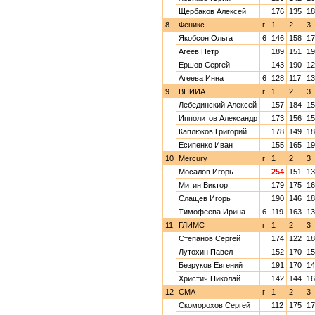
Щербаков Алексей
176
135
18
8
Феникс
г
1
2
3
Якобсон Ольга
6
146
158
17
Агеев Петр
189
151
19
Ершов Сергей
143
190
12
Агеева Инна
6
128
117
13
9
ВНИИА
г
1
2
3
Лебединский Алексей
157
184
15
Ипполитов Александр
173
156
15
Каплюков Григорий
178
149
18
Есипенко Иван
155
165
19
10
Mercury
г
1
2
3
Мосалов Игорь
254
151
13
Митин Виктор
179
175
16
Слащев Игорь
190
146
18
Тимофеева Ирина
6
119
163
13
11
ГЛИМС
г
1
2
3
Степанов Сергей
174
122
18
Лутохин Павел
152
170
15
Безруков Евгений
191
170
14
Христич Николай
142
144
16
12
CMA
г
1
2
3
Скоморохов Сергей
112
175
17