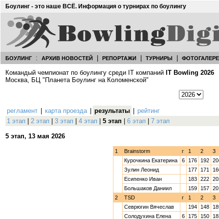
Боулинг - это наше ВСЁ. Информация о турнирах по боулингу
:
|
|
|
БОУЛИНГ
АРХИВ НОВОСТЕЙ
РЕПОРТАЖИ
ТУРНИРЫ
ФОТОГАЛЕР
Командый чемпионат по боулингу среди IT компаний
IT Bowling 2026
Москва, БЦ "Планета Боулинг на Коломенской"
регламент
|
карта проезда
|
результаты
|
рейтинг
1 этап
|
2 этап
|
3 этап
|
4 этап
|
5 этап
|
6 этап
|
7 этап
5 этап, 13 мая 2026
1
Brainstorm
г
1
2
3
Курочкина Екатерина
6
176
192
20
Зулин Леонид
177
171
16
Есипенко Иван
183
222
20
Большаков Даниил
159
157
20
2
TSD
г
1
2
3
Севрюгин Вячеслав
194
148
18
Солодухина Елена
6
175
150
18