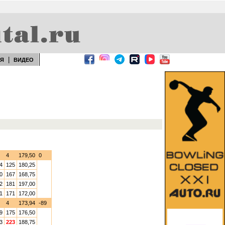
|
ЕЯ
ВИДЕО
4
179,50
0
4
125
180,25
0
167
168,75
2
181
197,00
1
171
172,00
4
173,94
-89
9
175
176,50
3
223
188,75