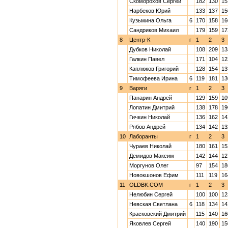
Скоморохов Сергей
182
130
15
Нарбеков Юрий
133
137
15
Кузьмина Ольга
6
170
158
16
Сандриков Михаил
179
159
17
8
Центр-К
г
1
2
3
Дубков Николай
108
209
13
Галкин Павел
171
104
12
Каплюков Григорий
128
154
13
Тимофеева Ирина
6
119
181
13
9
Варяги
г
1
2
3
Панарин Андрей
129
159
10
Лопатин Дмитрий
138
178
19
Гичкин Николай
136
162
14
Рябов Андрей
134
142
13
10
Лаборанты
г
1
2
3
Чураев Николай
180
161
15
Демидов Максим
142
144
12
Моргунов Олег
97
154
18
Новокшонов Ефим
111
119
16
11
OLDBK.COM
г
1
2
3
Нелюбин Сергей
100
100
12
Невская Светлана
6
118
134
14
Красковский Дмитрий
115
140
16
Яковлев Сергей
140
190
15