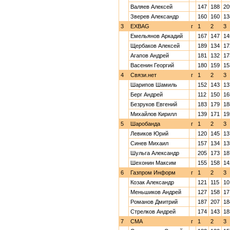
Валяев Алексей
147
188
20
Зверев Александр
160
160
13
3
EXBAG
г
1
2
3
Емельянов Аркадий
167
147
14
Щербаков Алексей
189
134
17
Агапов Андрей
181
132
17
Васенин Георгий
180
159
15
4
Связи.нет
г
1
2
3
Шарипов Шамиль
152
143
13
Берг Андрей
112
150
16
Безруков Евгений
183
179
18
Михайлов Кирилл
139
171
19
5
Шаробанда
г
1
2
3
Левиков Юрий
120
145
13
Синев Михаил
157
134
13
Шульга Александр
205
173
18
Шехонин Максим
155
158
14
6
Газпром Информ
г
1
2
3
Козак Александр
121
115
10
Меньшиков Андрей
127
158
17
Романов Дмитрий
187
207
18
Стрелков Андрей
174
143
18
7
CMA
г
1
2
3