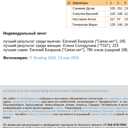
12
Шароверы
г
1
2
3
Санжиев Дугар
155
151
13
Соколов Василий
126
108
11
Нестеров Антон
117
97
13
Генералов Марат
128
146
15
Индивидуальный зачет
лучший результат среди мужчин: Евгений Безруков ("Связи.нет"), 245
лучший результат среди женщин: Елена Солодухина ("TSD"), 223
​​​лучшая серия: Евгений Безруков ("Связи.нет"), 795 очков (средний 198
Фотогалерея:
IT Bowling 2026, 13 мая 2026
БОУЛИНГ
|
АРХИВ НОВОСТЕЙ
|
РЕПОРТАЖИ
|
ТУРНИРЫ
|
ФОТОГАЛЕРЕЯ
На сайте
BowlingDigital.ru
собрана и постоянно обновляется статистика
всех крупных тур
здесь
турниры по боулингу
для простых любителей, начинающих и "продвинутых", а так 
Екатеринбурге, Красноярске, Новосибирске, Киеве, Алматы, Самаре, Челябинске и мног
информацию о всем происходящем
в мире
.
Спортивные
репортажи о боулинге
,
перечен
Москвы по боулингу
,
Индивидуальный чемпионат ЦФО РФ по боулингу
,
боулинг турниры 
России
.
Читайте
новости боулинга
или загляните в огромный
архив новостей
с самой и
мира.
По вопросам организации и проведения турниров по боулингу звонить
+7 916 678-7859
Использование любых материалов на других проектах возможно лишь с нашего согласи