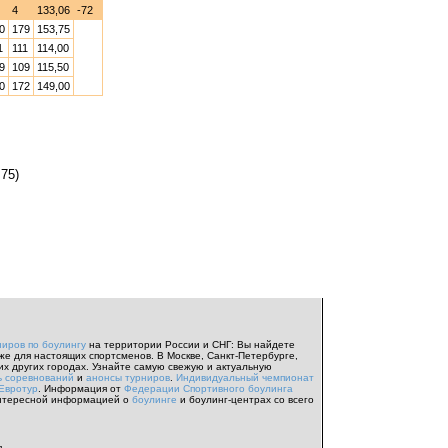
4
133,06
-72
0
179
153,75
1
111
114,00
9
109
115,50
0
172
149,00
,75)
ниров по боулингу
на территории России и СНГ: Вы найдете
же для настоящих спортсменов. В Москве, Санкт-Петербурге,
их других городах. Узнайте самую свежую и актуальную
ь соревнований
и
анонсы турниров
.
Индивидуальный чемпионат
Евротур
. Информация от
Федерации Спортивного боулинга
нтересной информацией о
боулинге
и боулинг-центрах со всего
я