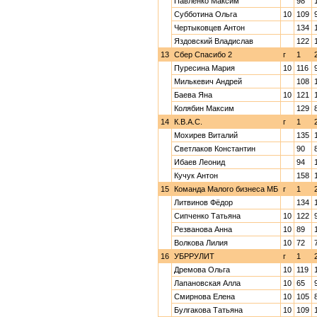
Павленко Максим
98
Субботина Ольга
10
109
Чертыковцев Антон
134
Яздовский Владислав
122
13
Сбер Спасибо 2
г
1
Пуресина Мария
10
116
Милькевич Андрей
108
Баева Яна
10
121
Колябин Максим
129
14
К.В.А.С.
г
1
Мохирев Виталий
135
Светлаков Константин
90
Ибаев Леонид
94
Кучук Антон
158
15
Команда Малого бизнеса МБ
г
1
Литвинов Фёдор
134
Сипченко Татьяна
10
122
Резванова Анна
10
89
Волкова Лилия
10
72
16
УБРРУЛИТ
г
1
Дремова Ольга
10
119
Лапановская Алла
10
65
Смирнова Елена
10
105
Булгакова Татьяна
10
109