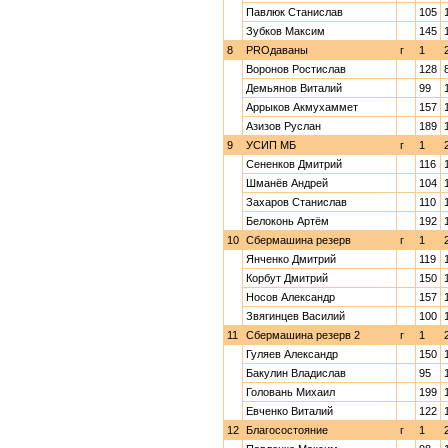
Павлюк Станислав
105
Зубков Максим
145
8
PROдаваны
г
1
Воронов Ростислав
128
Демьянов Виталий
99
Аррыков Акмухаммет
157
Азизов Руслан
189
9
УСИП МБ
г
1
Сененков Дмитрий
116
Шманёв Андрей
104
Захаров Станислав
110
Белоконь Артём
192
10
Сбермашина резерв
г
1
Янченко Дмитрий
119
Корбут Дмитрий
150
Носов Александр
157
Звягинцев Василий
100
11
Сбермашина резерв 2
г
1
Гуляев Александр
150
Бакулин Владислав
95
Головань Михаил
199
Евченко Виталий
122
12
Благосостояние
г
1