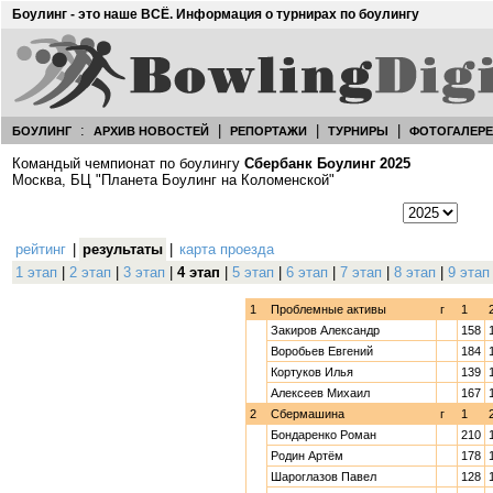
Боулинг - это наше ВСЁ. Информация о турнирах по боулингу
:
|
|
|
БОУЛИНГ
АРХИВ НОВОСТЕЙ
РЕПОРТАЖИ
ТУРНИРЫ
ФОТОГАЛЕР
Командый чемпионат по боулингу
Сбербанк Боулинг 2025
Москва, БЦ "Планета Боулинг на Коломенской"
рейтинг
|
результаты
|
карта проезда
1 этап
|
2 этап
|
3 этап
|
4 этап
|
5 этап
|
6 этап
|
7 этап
|
8 этап
|
9 этап
1
Проблемные активы
г
1
Закиров Александр
158
Воробьев Евгений
184
Кортуков Илья
139
Алексеев Михаил
167
2
Сбермашина
г
1
Бондаренко Роман
210
Родин Артём
178
Шароглазов Павел
128