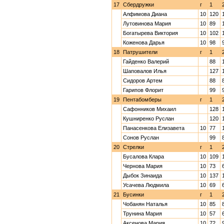
17
Сбердружки
г
1
Алфимова Диана
10
120
Лутовинова Мария
10
89
Богатырева Виктория
10
102
Коженова Дарья
10
98
18
Патрушители
г
1
Гайденко Валерий
88
Шаповалов Илья
127
Сидоров Артем
88
Гарипов Флорит
99
19
Пентабомберы
г
1
Сафонников Михаил
128
Кушниренко Руслан
120
Панасенкова Елизавета
10
77
Сонов Руслан
99
20
Стрелки
г
1
Бусалова Клара
10
109
Чернова Мария
10
73
Дыбок Зинаида
10
137
Усачева Людмила
10
69
21
Бусинки
г
1
Чобанян Наталья
10
85
Трунина Мария
10
57
Аксенова Мария
10
72