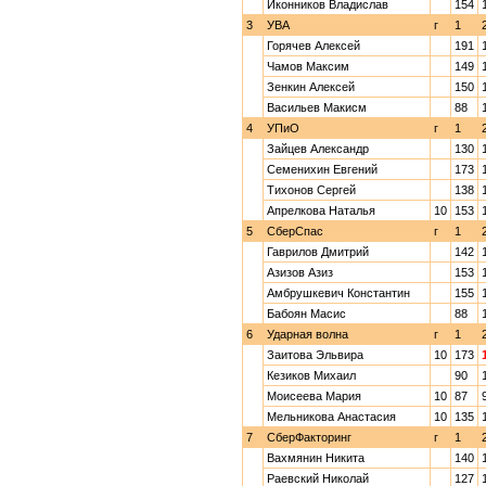
Иконников Владислав
154
3
УВА
г
1
Горячев Алексей
191
Чамов Максим
149
Зенкин Алексей
150
Васильев Макисм
88
4
УПиО
г
1
Зайцев Александр
130
Семенихин Евгений
173
Тихонов Сергей
138
Апрелкова Наталья
10
153
5
СберСпас
г
1
Гаврилов Дмитрий
142
Азизов Азиз
153
Амбрушкевич Константин
155
Бабоян Масис
88
6
Ударная волна
г
1
Заитова Эльвира
10
173
Кезиков Михаил
90
Моисеева Мария
10
87
Мельникова Анастасия
10
135
7
СберФакторинг
г
1
Вахмянин Никита
140
Раевский Николай
127