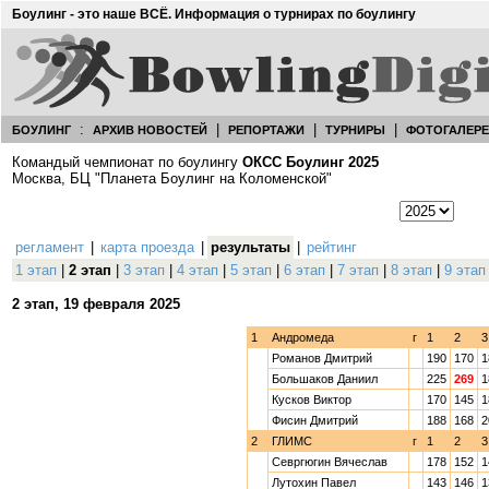
Боулинг - это наше ВСЁ. Информация о турнирах по боулингу
:
|
|
|
БОУЛИНГ
АРХИВ НОВОСТЕЙ
РЕПОРТАЖИ
ТУРНИРЫ
ФОТОГАЛЕР
Командый чемпионат по боулингу
ОКСС Боулинг 2025
Москва, БЦ "Планета Боулинг на Коломенской"
регламент
|
карта проезда
|
результаты
|
рейтинг
1 этап
|
2 этап
|
3 этап
|
4 этап
|
5 этап
|
6 этап
|
7 этап
|
8 этап
|
9 этап
2 этап, 19 февраля 2025
1
Андромеда
г
1
2
3
Романов Дмитрий
190
170
1
Большаков Даниил
225
269
1
Кусков Виктор
170
145
1
Фисин Дмитрий
188
168
2
2
ГЛИМС
г
1
2
3
Севргюгин Вячеслав
178
152
1
Лутохин Павел
143
146
1