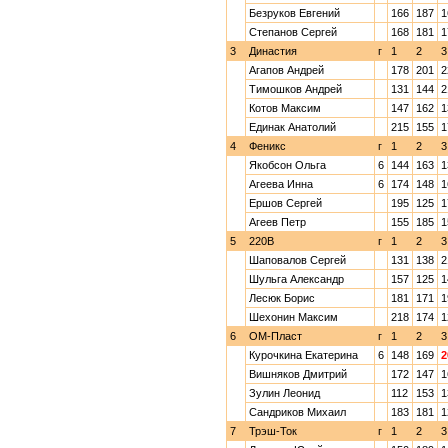
Безруков Евгений
166
187
1
Степанов Сергей
168
181
1
3
Династия
г
1
2
3
Агапов Андрей
178
201
2
Тимошков Андрей
131
144
2
Котов Максим
147
162
1
Единак Анатолий
215
155
1
4
Феникс
г
1
2
3
Якобсон Ольга
6
144
163
1
Агеева Инна
6
174
148
1
Ершов Сергей
195
125
1
Агеев Петр
155
185
1
5
220В
г
1
2
3
Шаповалов Сергей
131
138
2
Шульга Александр
157
125
1
Лесюк Борис
181
171
1
Шехонин Максим
218
174
1
6
ОМ-Пласт
г
1
2
3
Курочкина Екатерина
6
148
169
2
Вишняков Дмитрий
172
147
1
Зулин Леонид
112
153
1
Сандриков Михаил
183
181
1
7
Трэш-Ток
г
1
2
3