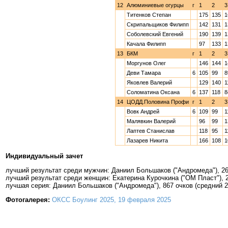
12
Алюминиевые огурцы
г
1
2
3
Титенков Степан
175
135
1
Скрипальщиков Филипп
142
131
1
Соболевский Евгений
190
139
1
Качала Филипп
97
133
1
13
БКМ
г
1
2
3
Моргунов Олег
146
144
1
Деви Тамара
6
105
99
8
Яковлев Валерий
129
140
1
Соломатина Оксана
6
137
118
8
14
ЦОДД.Половина Профи
г
1
2
3
Вовк Андрей
6
109
99
1
Малявкин Валерий
96
99
1
Лаптев Станислав
118
95
1
Лазарев Никита
166
108
1
Индивидуальный зачет
лучший результат среди мужчин: Даниил Большаков ("Андромеда"), 2
лучший результат среди женщин: Екатерина Курочкина ("ОМ Пласт"), 
лучшая серия: Даниил Большаков ("Андромеда"), 867 очков (средний 2
Фотогалерея:
ОКСС Боулинг 2025, 19 февраля 2025