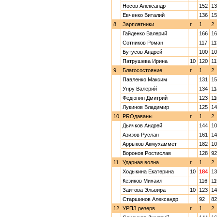
Носов Александр
152
13
Евченко Виталий
136
15
8
Зарплатники
г
1
2
Гайденко Валерий
166
16
Сотников Роман
117
11
Бутусов Андрей
100
10
Патрушева Ирина
10
120
11
9
Благосостояние
г
1
2
Павленко Максим
131
15
Унру Валерий
134
11
Федюнин Дмитрий
123
11
Лукинов Владимир
125
14
10
PROдаваны
г
1
2
Дьячков Андрей
144
10
Азизов Руслан
161
14
Аррыков Акмухаммет
182
10
Воронов Ростислав
128
92
11
Ударная волна
г
1
2
Ходыкина Екатерина
10
184
13
Кезиков Михаил
116
11
Заитова Эльвира
10
123
14
Старшинов Александр
92
82
12
УРПЗ резерв
г
1
2