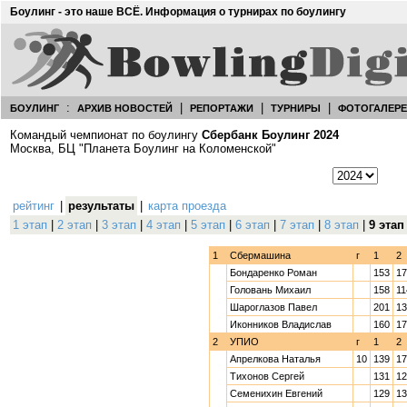
Боулинг - это наше ВСЁ. Информация о турнирах по боулингу
:
|
|
|
БОУЛИНГ
АРХИВ НОВОСТЕЙ
РЕПОРТАЖИ
ТУРНИРЫ
ФОТОГАЛЕР
Командый чемпионат по боулингу
Сбербанк Боулинг 2024
Москва, БЦ "Планета Боулинг на Коломенской"
рейтинг
|
результаты
|
карта проезда
1 этап
|
2 этап
|
3 этап
|
4 этап
|
5 этап
|
6 этап
|
7 этап
|
8 этап
|
9 этап
1
Сбермашина
г
1
2
Бондаренко Роман
153
17
Головань Михаил
158
11
Шароглазов Павел
201
13
Иконников Владислав
160
17
2
УПИО
г
1
2
Апрелкова Наталья
10
139
17
Тихонов Сергей
131
12
Семенихин Евгений
129
13