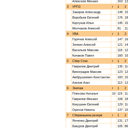
Алексеев Михаил
163
12
3
УРПЗ
г
1
2
Закиров Александр
148
15
Воробьев Евгений
176
18
Кортуков Илья
145
15
Молчанов Алексей
81
11
4
УВА
г
1
2
Горячев Алексей
147
16
Зенкин Алексей
121
14
Васильев Максим
118
12
Конаков Павел
160
10
5
Сбер Спас
г
1
2
Гаврилов Дмитрий
135
11
Виноградов Максим
123
12
Амбрушкевич Константин
183
15
Азизов Азиз
113
12
6
Экипаж
г
1
2
Плехова Наталья
10
119
11
Гаврилов Михаил
108
18
Кокушкин Евгений
129
11
Орехов Никита
137
15
7
Сбермашина резерв
г
1
2
Янченко Дмитрий
131
17
Бакуров Дмитрий
105
86