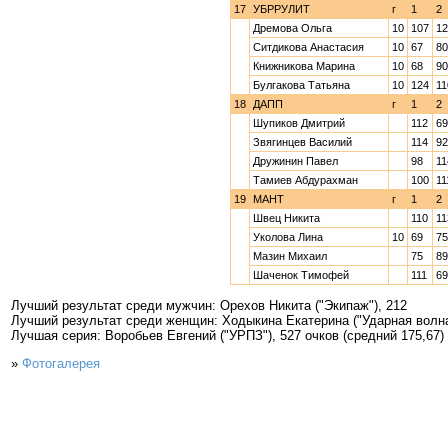
17
УБРРУЛИТ
г
1
2
Дремова Ольга
10
107
12
Ситдикова Анастасия
10
67
80
Книжникова Марина
10
68
90
Булгакова Татьяна
10
124
11
18
ДАПП
г
1
2
Шупиков Дмитрий
112
69
Звягинцев Василий
114
92
Дружинин Павел
98
11
Тамиев Абдурахман
100
11
19
МАНТ
г
1
2
Швец Никита
110
11
Уколова Лина
10
69
75
Мазин Михаил
75
89
Шаченок Тимофей
111
69
Лучший результат среди мужчин: Орехов Никита ("Экипаж"), 212
Лучший результат среди женщин: Ходыкина Екатерина ("Ударная волна
Лучшая серия: Воробьев Евгений ("УРПЗ"), 527 очков (средний 175,67)
»
Фотогалерея