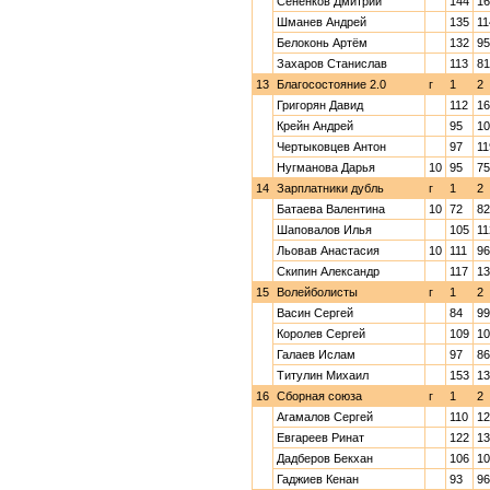
Сененков Дмитрий
144
16
Шманев Андрей
135
11
Белоконь Артём
132
95
Захаров Станислав
113
81
13
Благосостояние 2.0
г
1
2
Григорян Давид
112
16
Крейн Андрей
95
10
Чертыковцев Антон
97
11
Нугманова Дарья
10
95
75
14
Зарплатники дубль
г
1
2
Батаева Валентина
10
72
82
Шаповалов Илья
105
11
Льовав Анастасия
10
111
96
Скипин Александр
117
13
15
Волейболисты
г
1
2
Васин Сергей
84
99
Королев Сергей
109
10
Галаев Ислам
97
86
Титулин Михаил
153
13
16
Сборная союза
г
1
2
Агамалов Сергей
110
12
Евгареев Ринат
122
13
Дадберов Бекхан
106
10
Гаджиев Кенан
93
96