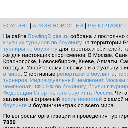
БОУЛИНГ
|
АРХИВ НОВОСТЕЙ
|
РЕПОРТАЖИ
|
На сайте
BowlingDigital.ru
собрана и постоянно 
крупных турниров по боулингу
на территории Ро
турниры по боулингу
для простых любителей, н
же для настоящих спортсменов. В Москве, Санк
Красноярске, Новосибирске, Киеве, Алматы, Са
городах. Узнайте самую свежую и актуальную
в мире
.
Спортивные
репортажи о боулинге
,
пер
турниров
.
Индивидуальный чемпионат Москвы п
чемпионат ЦФО РФ по боулингу
,
боулинг турни
Федерации Спортивного боулинга России
.
Чита
загляните в огромный
архив новостей
с самой 
боулинге
и боулинг-центрах со всего мира.
По вопросам организации и проведения турнир
7859