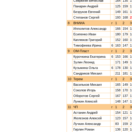
Севрюгин Вячеслав
164
135
1
Панарин Андрей
125
159
1
Безруков Евгений
149
161
1
Степанов Сергей
193
168
2
8
ВНИИА
г
1
2
3
Ипполитов Александр
166
154
1
Есипенко Иван
180
179
1
Каплюков Григорий
152
160
1
Тимофеева Ирина
6
163
147
1
9
ОМ-Пласт
г
1
2
3
Курочкина Екатерина
6
153
166
1
Зулин Леонид
171
149
1
Кузьмина Ольга
6
178
130
1
Сандриков Михаил
211
181
1
10
Терем
г
1
2
3
Васильков Михаил
165
149
1
Соколов Игорь
158
170
1
Оборотов Сергей
167
137
1
Лункин Алексей
148
147
1
11
ЧП
г
1
2
3
Астанин Андрей
154
121
1
Железнов Алексей
123
157
1
Лучкин Александр
83
159
2
Гирлин Роман
136
120
1