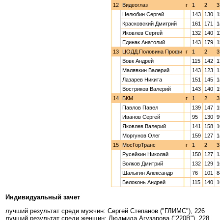
12
Видеоглаз
г
1
2
3
Нелюбин Сергей
143
130
1
Красковский Дмитрий
161
171
1
Яковлев Сергей
132
140
1
Единак Анатолий
143
179
1
13
ЦОДД.Половина Профи
г
1
2
3
Вовк Андрей
115
142
1
Малявкин Валерий
143
123
1
Лазарев Никита
151
145
1
Востриков Валерий
143
140
1
14
БКМ
г
1
2
3
Павлов Павел
139
147
1
Иванов Сергей
95
130
9
Яковлев Валерий
141
158
1
Моргунов Олег
159
127
1
15
МосГорТранс
г
1
2
3
Русейкин Николай
150
127
1
Волков Дмитрий
132
129
1
Шалыгин Александр
76
101
8
Белоконь Андрей
115
140
1
Индивидуальный зачет
лучший результат среди мужчин: Сергей Степанов ("ГЛИМС"), 226
лучший результат среди женщин: Людмила Агузарова ("220В"), 228