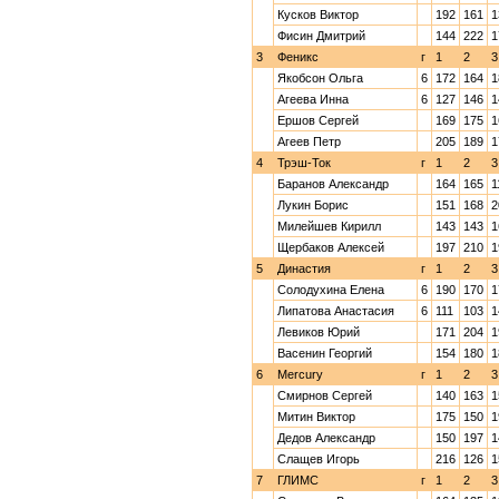
Кусков Виктор
192
161
1
Фисин Дмитрий
144
222
1
3
Феникс
г
1
2
3
Якобсон Ольга
6
172
164
1
Агеева Инна
6
127
146
1
Ершов Сергей
169
175
1
Агеев Петр
205
189
1
4
Трэш-Ток
г
1
2
3
Баранов Александр
164
165
1
Лукин Борис
151
168
2
Милейшев Кирилл
143
143
1
Щербаков Алексей
197
210
1
5
Династия
г
1
2
3
Солодухина Елена
6
190
170
1
Липатова Анастасия
6
111
103
1
Левиков Юрий
171
204
1
Васенин Георгий
154
180
1
6
Mercury
г
1
2
3
Смирнов Сергей
140
163
1
Митин Виктор
175
150
1
Дедов Александр
150
197
1
Слащев Игорь
216
126
1
7
ГЛИМС
г
1
2
3