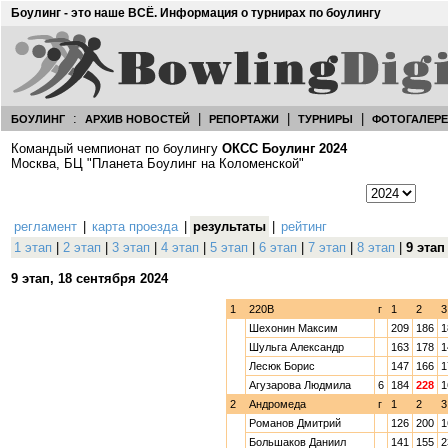
Боулинг - это наше ВСЁ. Информация о турнирах по боулингу
:
|
|
|
БОУЛИНГ
АРХИВ НОВОСТЕЙ
РЕПОРТАЖИ
ТУРНИРЫ
ФОТОГАЛЕР
Командый чемпионат по боулингу
ОКСС Боулинг 2024
Москва, БЦ "Планета Боулинг на Коломенской"
регламент
|
карта проезда
|
результаты
|
рейтинг
1 этап
|
2 этап
|
3 этап
|
4 этап
|
5 этап
|
6 этап
|
7 этап
|
8 этап
|
9 этап
9 этап, 18 сентября 2024
1
220В
г
1
2
3
Шехонин Максим
209
186
1
Шульга Александр
163
178
1
Лесюк Борис
147
166
1
Агузарова Людмила
6
184
228
1
2
Андромеда
г
1
2
3
Романов Дмитрий
126
200
1
Большаков Даниил
141
155
2