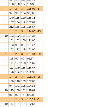
138
150
112
133,33
г
1
2
3
125,92
-1
97
96
104
99,00
140
155
120
138,33
107
104
112
107,67
212
136
128
158,67
г
1
2
3
124,00
-23
10
123
102
118
124,33
101
162
100
121,00
163
98
98
119,67
102
172
119
131,00
г
1
2
3
119,08
-59
111
90
80
93,67
115
127
123
121,67
112
149
155
138,67
126
114
127
122,33
г
1
2
3
116,75
-28
130
148
133
137,00
94
141
108
114,33
10
125
130
101
128,67
97
90
74
87,00
г
1
2
3
116,33
-5
10
110
134
124
132,67