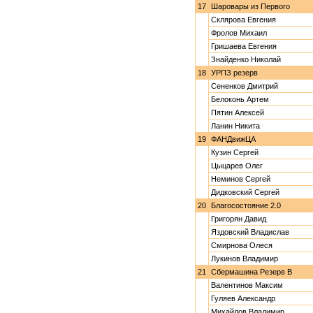
17
Шаровары из Первого
Склярова Евгения
Фролов Михаил
Гришаева Евгения
Знайденко Николай
18
УРПЗ резерв
Сененков Дмитрий
Белоконь Артем
Пятин Алексей
Ланин Никита
19
ФАНДвижЦА
Кузин Сергей
Цыцарев Олег
Неминов Сергей
Дидковский Сергей
20
Благосостояние 2.0
Григорян Давид
Яздовский Владислав
Смирнова Олеся
Лукинов Владимир
21
Сбермашина Резерв В
Валентинов Максим
Гуляев Александр
Михайлов Владимир