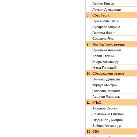
Гирлин Роман
Лучкин Александр
8
Сбер Герлс
Лукьянова Елена
Зубарева Марина
Гирлина Дарья
Сошкина Яна
9
МосГорТранс резерв
Русейкин Алексей
Хобня Евгений
Зверь Александр
Игнат Геннадий
10
Сбермашина резерв
Янченко Дмитрий
Корбут Дмитрий
Головань Михаил
Гасанов Рафаэль
11
УПиО
Тихонов Сергей
Семенихин Евгений
Гладышев Дмитрий
Зайцев Александр
12
СБФ