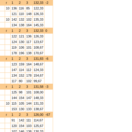
г
1
2
3
132,33
-2
10
136
116
85
122,33
121
110
148
126,33
10
142
132
102
135,33
134
138
164
145,33
г
1
2
3
132,33
0
122
121
136
126,33
124
130
117
123,67
119
106
101
108,67
178
196
138
170,67
г
1
2
3
131,83
-6
123
159
164
148,67
147
114
112
124,33
134
152
178
154,67
117
80
102
99,67
г
1
2
3
131,58
-3
125
98
101
108,00
144
154
147
148,33
10
115
105
144
131,33
153
130
133
138,67
г
1
2
3
126,00
-67
91
142
111
114,67
120
154
103
125,67
107
146
138
130,33