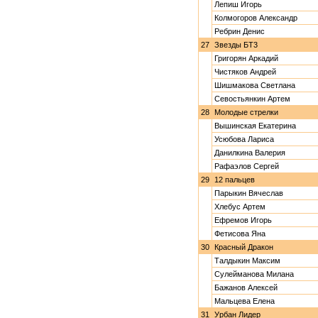
Лепиш Игорь
Колмогоров Александр
Ребрин Денис
27
Звезды БТ3
Григорян Аркадий
Чистяков Андрей
Шишмакова Светлана
Севостьянкин Артем
28
Молодые стрелки
Вышинская Екатерина
Усюбова Лариса
Данилкина Валерия
Рафаэлов Сергей
29
12 пальцев
Парыкин Вячеслав
Хлебус Артем
Ефремов Игорь
Фетисова Яна
30
Красный Дракон
Талдыкин Максим
Сулейманова Милана
Бажанов Алексей
Мальцева Елена
31
Урбан Лидер