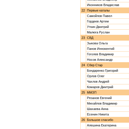
Иконников Владислав
22
Первые каталы
Самойлов Павел
Гордеев Артем
Уткин Дмитрий
Малюга Руслан
23
СВД
Зыкова Ольга
Панов Иннокентий
Гоголев Владимир
Носов Александр
24
Сбер Стар
Бондаренко Григорий
Орлов Олег
Чахлов Андрей
Комаров Дмитрий
25
ММЗП
Рязанов Евгений
Михайлов Владимир
Шахаева Анна
Есенин Никита
26
Большое спасибо
Алешина Екатерина