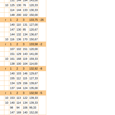
131
144
154
143,00
10
125
130
76
120,33
114
144
133
130,33
148
200
102
150,00
г
1
2
3
133,75
-26
140
110
131
127,00
147
130
85
120,67
144
132
134
136,67
10
116
136
170
150,67
г
1
2
3
133,58
-2
107
102
151
120,00
151
129
143
141,00
10
161
168
119
159,33
138
100
104
114,00
г
1
2
3
132,92
-8
140
103
146
129,67
155
112
115
127,33
134
129
156
139,67
137
144
124
135,00
г
1
2
3
132,50
-5
10
153
113
122
139,33
10
140
114
134
139,33
98
94
106
99,33
147
169
140
152,00