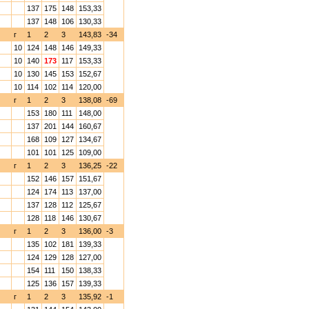
137
175
148
153,33
137
148
106
130,33
г
1
2
3
143,83
-34
10
124
148
146
149,33
10
140
173
117
153,33
10
130
145
153
152,67
10
114
102
114
120,00
г
1
2
3
138,08
-69
153
180
111
148,00
137
201
144
160,67
168
109
127
134,67
101
101
125
109,00
г
1
2
3
136,25
-22
152
146
157
151,67
124
174
113
137,00
137
128
112
125,67
128
118
146
130,67
г
1
2
3
136,00
-3
135
102
181
139,33
124
129
128
127,00
154
111
150
138,33
125
136
157
139,33
г
1
2
3
135,92
-1