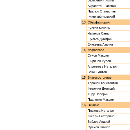
Вахмянин Никита
Айрапетян Татевик
Павлюк Станислав
Раевский Николай
13
Сберфакторинг
Зубков Максим
Чапанов Санал
Шульга Дмитрий
Еникеева Азалия
14
Лефортово
Сухов Максим
Ширинян Рубен
Апрелкова Наталья
Вакиш Антон
15
Благосостояние
Таранец Константин
Федюнин Дмитрий
Унру Валерий
Павленко Максим
16
Экипаж
Плехова Наталья
Кисель Екатерина
Бабаев Андрей
Орехов Никита