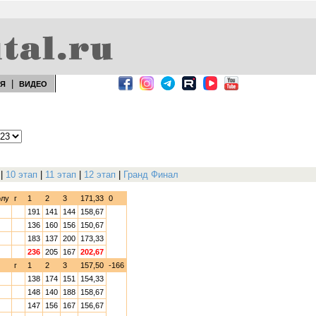
|
ЕЯ
ВИДЕО
|
10 этап
|
11 этап
|
12 этап
|
Гранд Финал
олу
г
1
2
3
171,33
0
191
141
144
158,67
136
160
156
150,67
183
137
200
173,33
236
205
167
202,67
г
1
2
3
157,50
-166
138
174
151
154,33
148
140
188
158,67
147
156
167
156,67