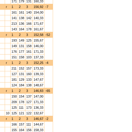
171
179
131
160,33
г
1
2
3
156,92
-7
161
161
140
154,00
141
138
142
140,33
213
136
166
171,67
143
164
178
161,67
г
1
2
3
152,58
-52
193
149
125
155,67
149
131
158
146,00
176
177
161
171,33
151
158
103
137,33
г
1
2
3
152,25
-4
211
152
157
173,33
127
131
160
139,33
181
129
133
147,67
124
184
138
148,67
г
1
2
3
146,83
-65
150
154
137
147,00
209
178
127
171,33
125
111
173
136,33
10
125
121
122
132,67
г
1
2
3
146,67
-2
166
157
111
144,67
155
164
156
158,33