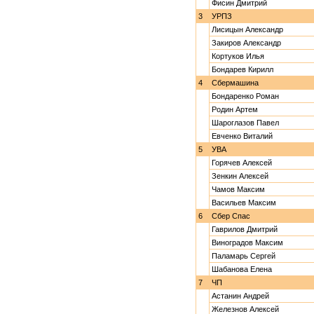
Фисин Дмитрий
3
УРПЗ
Лисицын Александр
Закиров Александр
Кортуков Илья
Бондарев Кирилл
4
Сбермашина
Бондаренко Роман
Родин Артем
Шароглазов Павел
Евченко Виталий
5
УВА
Горячев Алексей
Зенкин Алексей
Чамов Максим
Васильев Максим
6
Сбер Спас
Гаврилов Дмитрий
Виноградов Максим
Паламарь Сергей
Шабанова Елена
7
ЧП
Астанин Андрей
Железнов Алексей