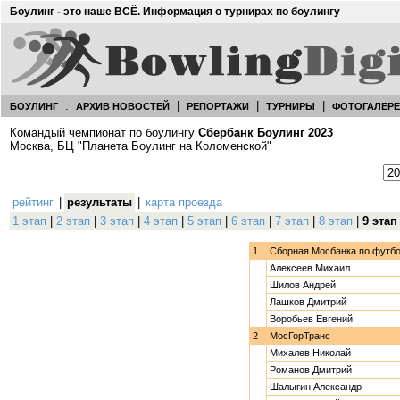
Боулинг - это наше ВСЁ. Информация о турнирах по боулингу
:
|
|
|
БОУЛИНГ
АРХИВ НОВОСТЕЙ
РЕПОРТАЖИ
ТУРНИРЫ
ФОТОГАЛЕР
Командый чемпионат по боулингу
Сбербанк Боулинг 2023
Москва, БЦ "Планета Боулинг на Коломенской"
рейтинг
|
результаты
|
карта проезда
1 этап
|
2 этап
|
3 этап
|
4 этап
|
5 этап
|
6 этап
|
7 этап
|
8 этап
|
9 этап
1
Сборная Мосбанка по футб
Алексеев Михаил
Шилов Андрей
Лашков Дмитрий
Воробьев Евгений
2
МосГорТранс
Михалев Николай
Романов Дмитрий
Шалыгин Александр