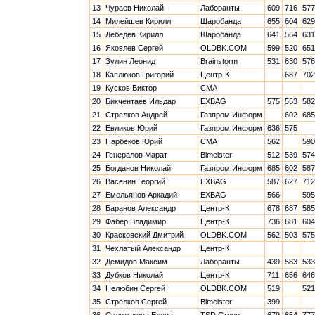
13
Чураев Николай
Лаборанты
609
716
577
14
Милейшев Кирилл
Шаробанда
655
604
629
15
Лебедев Кирилл
Шаробанда
641
564
631
16
Яковлев Сергей
OLDBK.COM
599
520
651
17
Зулин Леонид
Brainstorm
531
630
576
18
Каплюков Григорий
Центр-К
687
702
19
Кусков Виктор
CMA
20
Бикчентаев Ильдар
EXBAG
575
553
582
21
Стрелков Андрей
Газпром Информ
602
685
22
Евликов Юрий
Газпром Информ
636
575
23
Нарбеков Юрий
CMA
562
590
24
Генералов Марат
Bimeister
512
539
574
25
Богданов Николай
Газпром Информ
685
602
587
26
Васенин Георгий
EXBAG
587
627
712
27
Емельянов Аркадий
EXBAG
566
595
28
Баранов Александр
Центр-К
678
687
585
29
Фабер Владимир
Центр-К
736
681
604
30
Красковский Дмитрий
OLDBK.COM
562
503
575
31
Чехлатый Александр
Центр-К
32
Демидов Максим
Лаборанты
439
583
533
33
Дубков Николай
Центр-К
711
656
646
34
Нелюбин Сергей
OLDBK.COM
519
521
35
Стрелков Сергей
Bimeister
399