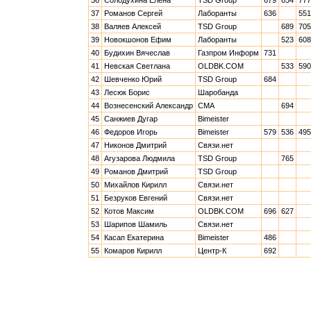
36
Солодухина Елена
TSD Group
679
654
777
37
Романов Сергей
Лаборанты
636
551
38
Валяев Алексей
TSD Group
689
705
39
Новокшонов Ефим
Лаборанты
523
608
40
Будихин Вячеслав
Газпром Информ
731
41
Невская Светлана
OLDBK.COM
533
590
42
Шевченко Юрий
TSD Group
684
43
Лесюк Борис
Шаробанда
44
Вознесенский Александр
CMA
694
45
Санжиев Дугар
Bimeister
46
Федоров Игорь
Bimeister
579
536
495
47
Никонов Дмитрий
Связи.нет
48
Агузарова Людмила
TSD Group
765
49
Романов Дмитрий
TSD Group
50
Михайлов Кирилл
Связи.нет
51
Безруков Евгений
Связи.нет
52
Котов Максим
OLDBK.COM
696
627
53
Шарипов Шамиль
Связи.нет
54
Касап Екатерина
Bimeister
486
55
Комаров Кирилл
Центр-К
692