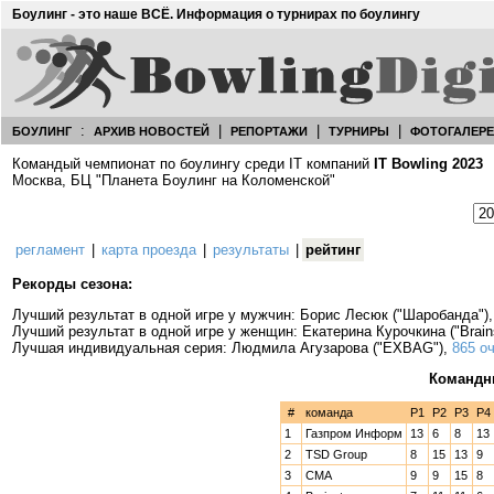
Боулинг - это наше ВСЁ. Информация о турнирах по боулингу
:
|
|
|
БОУЛИНГ
АРХИВ НОВОСТЕЙ
РЕПОРТАЖИ
ТУРНИРЫ
ФОТОГАЛЕР
Командый чемпионат по боулингу среди IT компаний
IT Bowling 2023
Москва, БЦ "Планета Боулинг на Коломенской"
регламент
|
карта проезда
|
результаты
|
рейтинг
Рекорды сезона:
Лучший результат в одной игре у мужчин: Борис Лесюк ("Шаробанда")
Лучший результат в одной игре у женщин: Екатерина Курочкина ("Brain
Лучшая индивидуальная серия: Людмила Агузарова ("EXBAG"),
865 о
Командн
#
команда
Р1
Р2
Р3
Р4
1
Газпром Информ
13
6
8
13
2
TSD Group
8
15
13
9
3
CMA
9
9
15
8