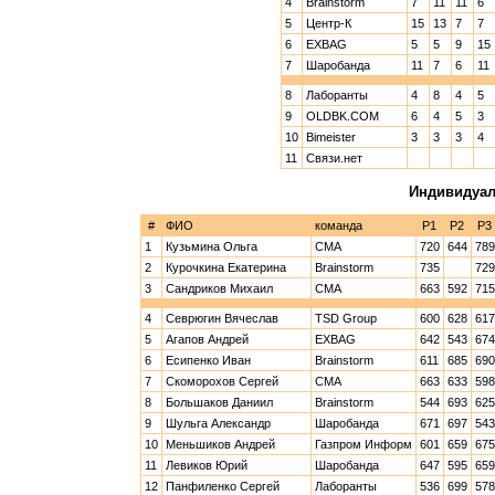
4
Brainstorm
7
11
11
6
5
Центр-К
15
13
7
7
6
EXBAG
5
5
9
15
7
Шаробанда
11
7
6
11
8
Лаборанты
4
8
4
5
9
OLDBK.COM
6
4
5
3
10
Bimeister
3
3
3
4
11
Связи.нет
Индивидуал
#
ФИО
команда
Р1
Р2
Р3
1
Кузьмина Ольга
CMA
720
644
789
2
Курочкина Екатерина
Brainstorm
735
729
3
Сандриков Михаил
CMA
663
592
715
4
Севрюгин Вячеслав
TSD Group
600
628
617
5
Агапов Андрей
EXBAG
642
543
674
6
Есипенко Иван
Brainstorm
611
685
690
7
Скоморохов Сергей
CMA
663
633
598
8
Большаков Даниил
Brainstorm
544
693
625
9
Шульга Александр
Шаробанда
671
697
543
10
Меньшиков Андрей
Газпром Информ
601
659
675
11
Левиков Юрий
Шаробанда
647
595
659
12
Панфиленко Сергей
Лаборанты
536
699
578