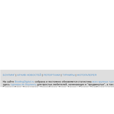
БОУЛИНГ
|
АРХИВ НОВОСТЕЙ
|
РЕПОРТАЖИ
|
ТУРНИРЫ
|
ФОТОГАЛЕРЕЯ
На сайте
BowlingDigital.ru
собрана и постоянно обновляется статистика
всех крупных тур
здесь
турниры по боулингу
для простых любителей, начинающих и "продвинутых", а так 
Екатеринбурге, Красноярске, Новосибирске, Киеве, Алматы, Самаре, Челябинске и мног
информацию о всем происходящем
в мире
.
Спортивные
репортажи о боулинге
,
перечен
Москвы по боулингу
,
Индивидуальный чемпионат ЦФО РФ по боулингу
,
боулинг турниры 
России
.
Читайте
новости боулинга
или загляните в огромный
архив новостей
с самой и
мира.
По вопросам организации и проведения турниров по боулингу звонить
+7 916 678-7859
Использование любых материалов на других проектах возможно лишь с нашего согласи