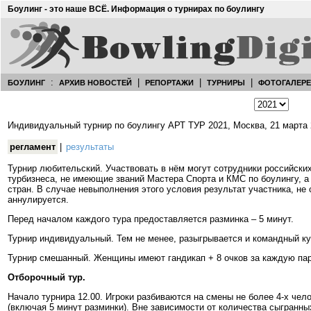
Боулинг - это наше ВСЁ. Информация о турнирах по боулингу
:
|
|
|
БОУЛИНГ
АРХИВ НОВОСТЕЙ
РЕПОРТАЖИ
ТУРНИРЫ
ФОТОГАЛЕР
Индивидуальный турнир по боулингу АРТ ТУР 2021, Москва, 21 марта
регламент
|
результаты
Турнир любительский. Участвовать в нём могут сотрудники российских
турбизнеса, не имеющие званий Мастера Спорта и КМС по боулингу, а
стран. В случае невыполнения этого условия результат участника, н
аннулируется.
Перед началом каждого тура предоставляется разминка – 5 минут.
Турнир индивидуальный. Тем не менее, разыгрывается и командный ку
Турнир смешанный. Женщины имеют гандикап + 8 очков за каждую па
Отборочный тур.
Начало турнира 12.00. Игроки разбиваются на смены не более 4-х чело
(включая 5 минут разминки). Вне зависимости от количества сыгранны