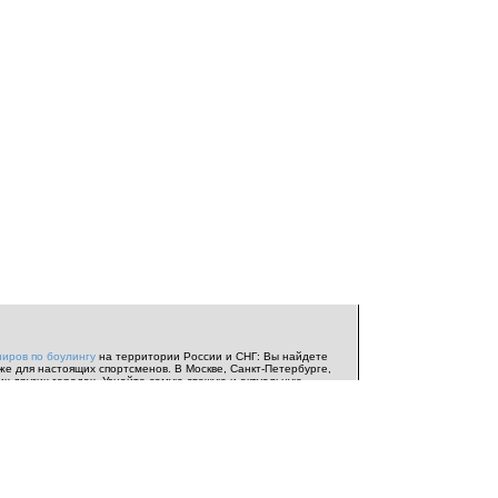
ниров по боулингу
на территории России и СНГ: Вы найдете
же для настоящих спортсменов. В Москве, Санкт-Петербурге,
их других городах. Узнайте самую свежую и актуальную
ь соревнований
и
анонсы турниров
.
Индивидуальный чемпионат
Евротур
. Информация от
Федерации Спортивного боулинга
нтересной информацией о
боулинге
и боулинг-центрах со всего
я