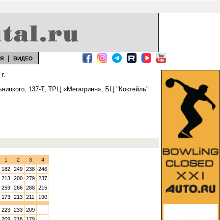
|
ЕЯ
ВИДЕО
г.
ьницкого, 137-Т, ТРЦ «Мегагринн», БЦ "Коктейль"
1
2
3
4
182
249
238
246
213
200
279
237
259
266
288
215
173
213
211
190
223
233
209
209
218
179