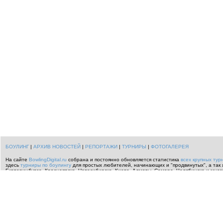
БОУЛИНГ
|
АРХИВ НОВОСТЕЙ
|
РЕПОРТАЖИ
|
ТУРНИРЫ
|
ФОТОГАЛЕРЕЯ
На сайте
BowlingDigital.ru
собрана и постоянно обновляется статистика
всех крупных тур
здесь
турниры по боулингу
для простых любителей, начинающих и "продвинутых", а так 
Екатеринбурге, Красноярске, Новосибирске, Киеве, Алматы, Самаре, Челябинске и мног
информацию о всем происходящем
в мире
.
Спортивные
репортажи о боулинге
,
перечен
Москвы по боулингу
,
Индивидуальный чемпионат ЦФО РФ по боулингу
,
боулинг турниры 
России
.
Читайте
новости боулинга
или загляните в огромный
архив новостей
с самой и
мира.
По вопросам организации и проведения турниров по боулингу звонить
+7 916 678-7859
Использование любых материалов на других проектах возможно лишь с нашего согласи