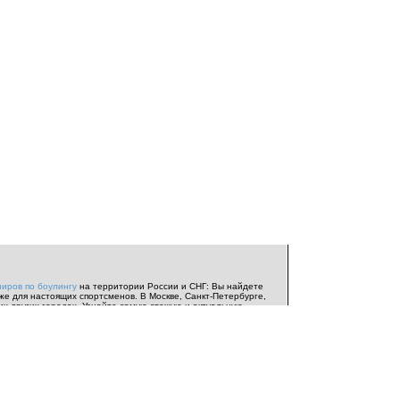
ниров по боулингу
на территории России и СНГ: Вы найдете
же для настоящих спортсменов. В Москве, Санкт-Петербурге,
их других городах. Узнайте самую свежую и актуальную
ь соревнований
и
анонсы турниров
.
Индивидуальный чемпионат
Евротур
. Информация от
Федерации Спортивного боулинга
нтересной информацией о
боулинге
и боулинг-центрах со всего
я