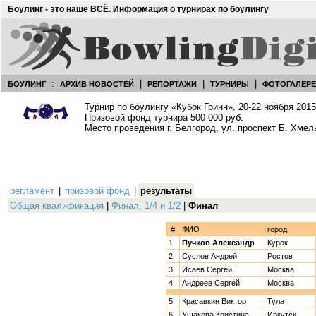
Боулинг - это наше ВСЁ. Информация о турнирах по боулингу
:
|
|
|
БОУЛИНГ
АРХИВ НОВОСТЕЙ
РЕПОРТАЖИ
ТУРНИРЫ
ФОТОГАЛЕР
Турнир по боулингу «Кубок Гринн», 20-22 ноября 2015 
Призовой фонд турнира 500 000 руб.
Место проведения г. Белгород, ул. проспект Б. Хмел
регламент
|
призовой фонд
|
результаты
Общая квалификация
|
Финал, 1/4 и 1/2
|
Финал
#
ФИО
город
1
Пучков Александр
Курск
2
Суслов Андрей
Ростов
3
Исаев Сергей
Москва
4
Андреев Сергей
Москва
5
Красавкин Виктор
Тула
6
Ушакова Кристина
Иркутск