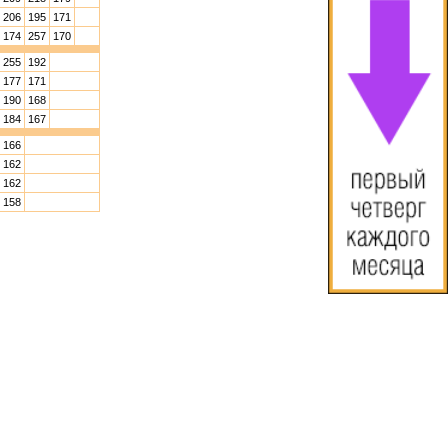
206
195
171
174
257
170
255
192
177
171
190
168
184
167
166
162
162
158