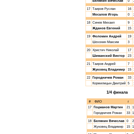
Белянин Вячеслав
0
17
Таиров Руслан
16
Мосалов Игорь
0
18
Синев Михаил
9
Жданов Евгений
15
19
Фоломин Андрей
19
Шехонин Максим
3
20
Христич Николай
17
Шиманский Виктор
23
21
Таиров Андрей
7
Жуковец Владимир
15
22
Городничев Роман
33
Кормилицын Дмитрий
5
1/4 финала
#
ФИО
г
17
Гоцманов Мартин
21
1
Городничев Роман
33
1
18
Белянин Вячеслав
0
2
Жуковец Владимир
15
1