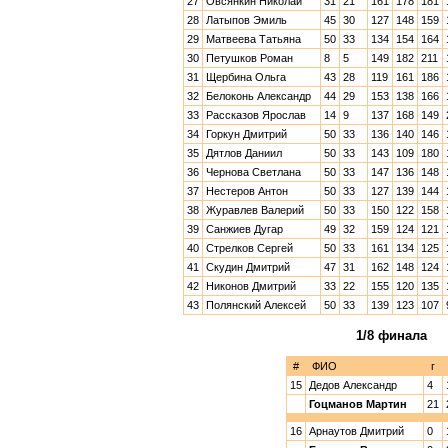
27
Овсянкин Николай
31
21
161
178
181
28
Латыпов Эмиль
45
30
127
148
159
29
Матвеева Татьяна
50
33
134
154
164
30
Петушков Роман
8
5
149
182
211
31
Щербина Ольга
43
28
119
161
186
32
Белоконь Александр
44
29
153
138
166
33
Рассказов Ярослав
14
9
137
168
149
34
Горкун Дмитрий
50
33
136
140
146
35
Дятлов Даниил
50
33
143
109
180
36
Чернова Светлана
50
33
147
136
148
37
Нестеров Антон
50
33
127
139
144
38
Журавлев Валерий
50
33
150
122
158
39
Санжиев Дугар
49
32
159
124
121
40
Стрелков Сергей
50
33
161
134
125
41
Скудин Дмитрий
47
31
162
148
124
42
Никонов Дмитрий
33
22
155
120
135
43
Полянский Алексей
50
33
139
123
107
1/8 финала
#
ФИО
г
15
Дедов Александр
4
Гоцманов Мартин
21
16
Арнаутов Дмитрий
0