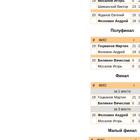
19
Мосалов Игорь
0
2
Шиманский Виктор
23
1
20
Жданов Евгений
15
1
Фоломин Андрей
19
1
Полуфинал
#
ФИО
г
19
Гоцманов Мартин
21
2
Фоломин Андрей
19
1
20
Белянин Вячеслав
0
1
Мосалов Игорь
0
1
Финал
#
ФИО
г
за 1 место
18
Гоцманов Мартин
21
1
Белянин Вячеслав
0
2
за 3 место
20
Фоломин Андрей
19
1
Мосалов Игорь
0
1
Малый финал