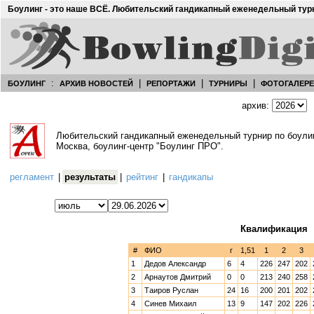
Боулинг - это наше ВСЁ. Любительский гандикапный еженедельный тур
:
|
|
|
БОУЛИНГ
АРХИВ НОВОСТЕЙ
РЕПОРТАЖИ
ТУРНИРЫ
ФОТОГАЛЕР
архив:
Любительский гандикапный еженедельный турнир по боул
Москва, боулинг-центр "Боулинг ПРО".
регламент
|
результаты
|
рейтинг
|
гандикапы
Квалификация
#
ФИО
г
1,51
1
2
3
1
Дедов Александр
6
4
226
247
202
2
Арнаутов Дмитрий
0
0
213
240
258
3
Таиров Руслан
24
16
200
201
202
4
Синев Михаил
13
9
147
202
226