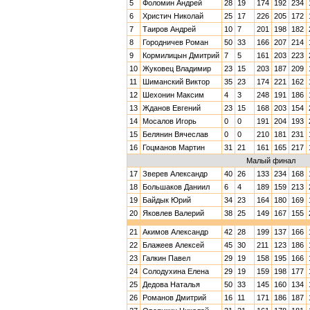
5
Фоломин Андрей
28
19
174
192
234
6
Христич Николай
25
17
226
205
172
7
Таиров Андрей
10
7
201
198
182
8
Городничев Роман
50
33
166
207
214
9
Кормилицын Дмитрий
7
5
161
203
223
10
Жуковец Владимир
23
15
203
187
209
11
Шиманский Виктор
35
23
174
221
162
12
Шехонин Максим
4
3
248
191
186
13
Жданов Евгений
23
15
168
203
154
14
Мосалов Игорь
0
0
191
204
193
15
Белянин Вячеслав
0
0
210
181
231
16
Гоцманов Мартин
31
21
161
165
217
Малый финал
17
Зверев Александр
40
26
133
234
168
18
Большаков Даниил
6
4
189
159
213
19
Байдык Юрий
34
23
164
180
169
20
Яковлев Валерий
38
25
149
167
155
21
Акимов Александр
42
28
199
137
166
22
Блажеев Алексей
45
30
211
123
186
23
Галкин Павел
29
19
158
195
166
24
Солодухина Елена
29
19
159
198
177
25
Дедова Наталья
50
33
145
160
134
26
Романов Дмитрий
16
11
171
186
187