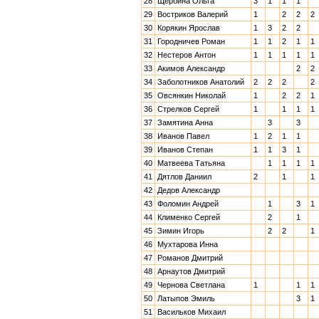
28
Щербина Ольга
3
1
1
1
29
Востриков Валерий
1
2
2
2
30
Корякин Ярослав
1
3
2
2
31
Городничев Роман
1
1
2
1
1
32
Нестеров Антон
1
1
1
1
1
33
Акимов Александр
2
2
34
Заболотников Анатолий
2
2
2
2
35
Овсянкин Николай
1
2
2
1
36
Стрелков Сергей
1
1
1
1
37
Замятина Анна
3
3
38
Иванов Павел
1
2
1
1
39
Иванов Степан
1
1
3
1
40
Матвеева Татьяна
1
1
1
1
41
Дятлов Даниил
2
1
1
42
Дедов Александр
43
Фоломин Андрей
1
3
1
44
Клименко Сергей
2
1
45
Зимин Игорь
2
2
1
46
Мухтарова Инна
47
Романов Дмитрий
48
Арнаутов Дмитрий
49
Чернова Светлана
1
1
1
50
Латыпов Эмиль
3
1
51
Васильков Михаил