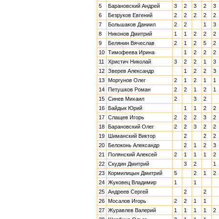
5
Барановский Андрей
3
2
3
2
3
6
Безруков Евгений
2
2
2
2
2
7
Большаков Даниил
2
2
1
3
8
Никонов Дмитрий
1
1
2
2
2
9
Белянин Вячеслав
2
1
2
5
2
10
Тимофеева Ирина
1
2
2
2
11
Христич Николай
3
2
2
1
3
12
Зверев Александр
1
2
2
3
13
Моргунов Олег
2
1
2
1
1
14
Петушков Роман
2
2
1
2
1
15
Синев Михаил
2
3
2
16
Байдык Юрий
1
1
2
2
17
Слащев Игорь
2
2
2
3
2
18
Барановский Олег
2
2
3
2
2
19
Шиманский Виктор
2
2
2
20
Белоконь Александр
2
1
2
3
21
Полянский Алексей
2
1
1
1
2
22
Скудин Дмитрий
3
2
1
23
Кормилицын Дмитрий
5
2
1
2
24
Жуковец Владимир
1
1
25
Андреев Сергей
2
2
26
Мосалов Игорь
2
2
1
1
27
Журавлев Валерий
1
1
1
1
2