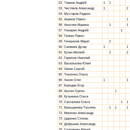
52
Таиров Андрей
1
1
53
Чистяков Александр
1
2
54
Мухтаров Радион
55
Акимов Павел
1
56
Аносова Марина
1
1
57
Панарин Андрей
1
58
Галкин Павел
59
Генералов Марат
2
60
Санжиев Дугар
1
1
61
Кузин Матвей
2
2
62
Горюнов Николай
63
Василькова Юлия
64
Лапин Сергей
65
Ткаченко Ольга
66
Хахин Олег
1
1
67
Бородин Егор
68
Ашчян Гурген
1
69
Кузьмина Ольга
70
Санталова Ольга
1
1
71
Баньщикова Татьяна
1
1
1
72
Миненко Александр
73
Царенко Степан
74
Добрынин Александр
75
Сидоренко Мария