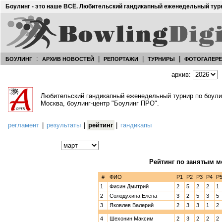
Боулинг - это наше ВСЁ. Любительский гандикапный еженедельный тур
:
|
|
|
БОУЛИНГ
АРХИВ НОВОСТЕЙ
РЕПОРТАЖИ
ТУРНИРЫ
ФОТОГАЛЕР
архив:
Любительский гандикапный еженедельный турнир по боул
Москва, боулинг-центр "Боулинг ПРО".
регламент
|
результаты
|
рейтинг
|
гандикапы
Рейтинг по занятым м
#
ФИО
Р1
Р2
Р3
Р4
Р
1
Фисин Дмитрий
2
5
2
2
1
2
Солодухина Елена
3
2
5
3
5
3
Яковлев Валерий
2
3
3
1
2
4
Шехонин Максим
2
3
2
2
2