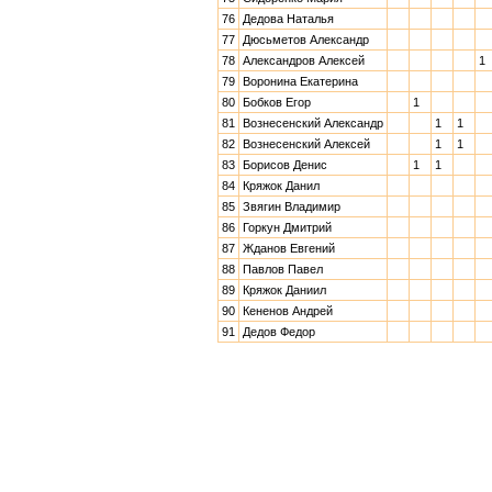
76
Дедова Наталья
77
Дюсьметов Александр
78
Александров Алексей
1
79
Воронина Екатерина
80
Бобков Егор
1
81
Вознесенский Александр
1
1
82
Вознесенский Алексей
1
1
83
Борисов Денис
1
1
84
Кряжок Данил
85
Звягин Владимир
86
Горкун Дмитрий
87
Жданов Евгений
88
Павлов Павел
89
Кряжок Даниил
90
Кененов Андрей
91
Дедов Федор