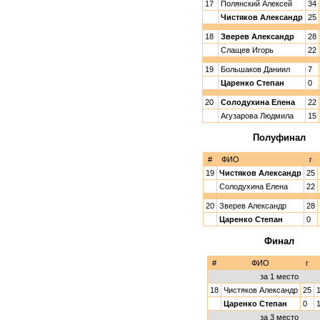
17
Полянский Алексей
34
Чистяков Александр
25
18
Зверев Александр
28
Слащев Игорь
22
19
Большаков Даниил
7
Царенко Степан
0
20
Солодухина Елена
22
Агузарова Людмила
15
Полуфинал
#
ФИО
г
19
Чистяков Александр
25
Солодухина Елена
22
20
Зверев Александр
28
Царенко Степан
0
Финал
#
ФИО
г
за 1 место
18
Чистяков Александр
25
Царенко Степан
0
за 3 место