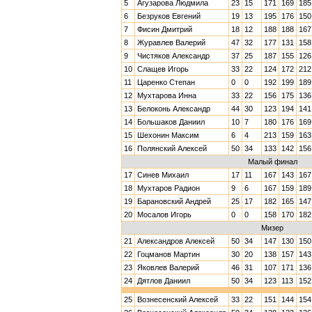
5
Агузарова Людмила
23
15
171
169
185
6
Безруков Евгений
19
13
195
176
150
7
Фисин Дмитрий
18
12
188
188
167
8
Журавлев Валерий
47
32
177
131
158
9
Чистяков Александр
37
25
187
155
126
10
Слащев Игорь
33
22
124
172
212
11
Царенко Степан
0
0
192
199
189
12
Мухтарова Инна
33
22
156
175
136
13
Белоконь Александр
44
30
123
194
141
14
Большаков Даниил
10
7
180
176
169
15
Шехонин Максим
6
4
213
159
163
16
Полянский Алексей
50
34
133
142
156
Малый финал
17
Синев Михаил
17
11
167
143
167
18
Мухтаров Радион
9
6
167
159
189
19
Барановский Андрей
25
17
182
165
147
20
Мосалов Игорь
0
0
158
170
182
Мизер
21
Александров Алексей
50
34
147
130
150
22
Гоцманов Мартин
30
20
138
157
143
23
Яковлев Валерий
46
31
107
171
136
24
Дятлов Даниил
50
34
123
113
152
25
Вознесенский Алексей
33
22
151
144
154