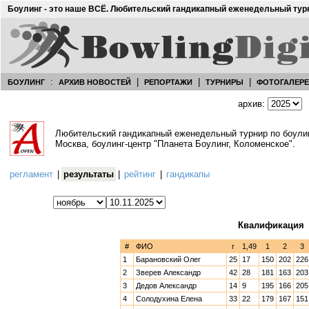
Боулинг - это наше ВСЁ. Любительский гандикапный еженедельный тур
:
|
|
|
БОУЛИНГ
АРХИВ НОВОСТЕЙ
РЕПОРТАЖИ
ТУРНИРЫ
ФОТОГАЛЕР
архив:
Любительский гандикапный еженедельный турнир по боул
Москва, боулинг-центр "Планета Боулинг, Коломенское".
регламент
|
результаты
|
рейтинг
|
гандикапы
Квалификация
#
ФИО
г
1,49
1
2
3
1
Барановский Олег
25
17
150
202
226
2
Зверев Александр
42
28
181
163
203
3
Дедов Александр
14
9
195
166
205
4
Солодухина Елена
33
22
179
167
151