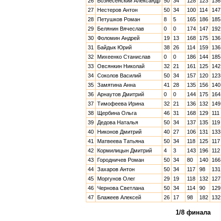
26
Вознесенский Александр
50
34
128
123
136
27
Нестеров Антон
50
34
100
114
147
28
Петушков Роман
8
5
165
186
185
29
Белянин Вячеслав
0
0
174
147
192
30
Фоломин Андрей
19
13
168
175
136
31
Байдык Юрий
38
26
114
159
136
32
Михеенко Станислав
0
0
186
144
185
33
Овсянкин Николай
32
21
161
125
142
34
Соколов Василий
50
34
157
120
123
35
Замятина Анна
41
28
135
156
140
36
Арнаутов Дмитрий
0
0
144
175
164
37
Тимофеева Ирина
32
21
136
132
149
38
Щербина Ольга
46
31
168
129
111
39
Дедова Наталья
50
34
137
135
119
40
Никонов Дмитрий
40
27
106
131
133
41
Матвеева Татьяна
50
34
118
125
117
42
Кормилицын Дмитрий
4
3
143
196
112
43
Городничев Роман
50
34
80
140
166
44
Захаров Антон
50
34
117
98
131
45
Моргунов Олег
29
19
118
132
127
46
Чернова Светлана
50
34
114
90
129
47
Блажеев Алексей
26
17
98
182
132
1/8 финала