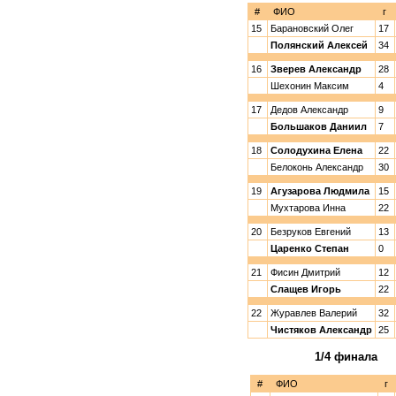
#
ФИО
г
15
Барановский Олег
17
Полянский Алексей
34
16
Зверев Александр
28
Шехонин Максим
4
17
Дедов Александр
9
Большаков Даниил
7
18
Солодухина Елена
22
Белоконь Александр
30
19
Агузарова Людмила
15
Мухтарова Инна
22
20
Безруков Евгений
13
Царенко Степан
0
21
Фисин Дмитрий
12
Слащев Игорь
22
22
Журавлев Валерий
32
Чистяков Александр
25
1/4 финала
#
ФИО
г