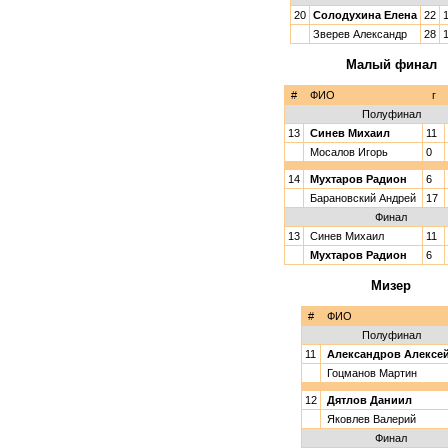
20
Солодухина Елена
22
Зверев Александр
28
Малый финал
#
ФИО
г
Полуфинал
13
Синев Михаил
11
Мосалов Игорь
0
14
Мухтаров Радион
6
Барановский Андрей
17
Финал
13
Синев Михаил
11
Мухтаров Радион
6
Мизер
#
ФИО
Полуфинал
11
Александров Алексе
Гоцманов Мартин
12
Дятлов Даниил
Яковлев Валерий
Финал