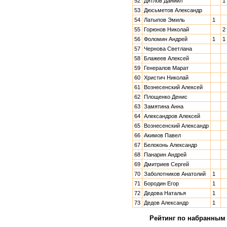
52
Дятлов Даниил
1
53
Дюсьметов Александр
54
Латыпов Эмиль
1
55
Горюнов Николай
2
56
Фоломин Андрей
1
1
57
Чернова Светлана
58
Блажеев Алексей
59
Генералов Марат
60
Христич Николай
61
Вознесенский Алексей
62
Площенко Денис
63
Замятина Анна
64
Александров Алексей
65
Вознесенский Александр
66
Акимов Павел
67
Белоконь Александр
68
Панарин Андрей
69
Дмитриев Сергей
70
Заболотников Анатолий
1
71
Бородин Егор
1
72
Дедова Наталья
1
73
Дедов Александр
1
Рейтинг по набранным