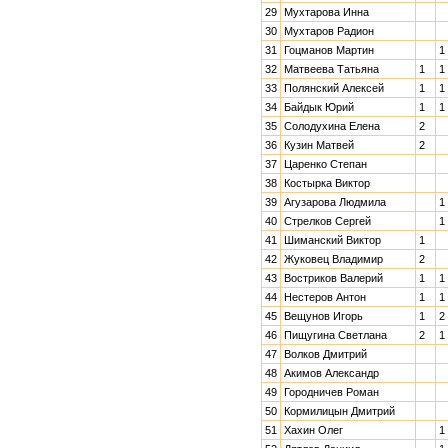
29
Мухтарова Инна
30
Мухтаров Радион
31
Гоцманов Мартин
1
32
Матвеева Татьяна
1
1
33
Полянский Алексей
1
1
34
Байдык Юрий
1
1
35
Солодухина Елена
2
36
Кузин Матвей
2
37
Царенко Степан
38
Костырка Виктор
39
Агузарова Людмила
1
40
Стрелков Сергей
1
41
Шиманский Виктор
1
42
Жуковец Владимир
2
43
Востриков Валерий
1
1
44
Нестеров Антон
1
1
45
Вещунов Игорь
1
2
46
Пищугина Светлана
2
1
47
Волков Дмитрий
48
Акимов Александр
49
Городничев Роман
50
Кормилицын Дмитрий
51
Хахин Олег
1