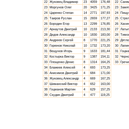
22
Жуковец Владимир
23
4059
176,48
22
Санжи
23
Моргунов Олег
20
3425
171,25
23
Замят
24
Царенко Степан
14
2771
197,93
24
Пищу
25
Таиров Руслан
15
2659
177,27
25
Стрел
26
Бородин Егор
13
2299
176,85
26
Хахин
27
Арнаутов Дмитрий
10
2133
213,30
27
Латы
28
Дедов Александр
10
1830
183,00
28
Тимо
29
Андреев Сергей
8
1770
221,25
29
Дятло
30
Горюнов Николай
10
1732
173,20
30
Лапин
31
Вещунов Игорь
9
1633
181,44
31
Гоцма
32
Костырка Виктор
9
1387
154,11
32
Черно
33
Площенко Денис
8
1314
164,25
33
Гречи
34
Блажеев Алексей
4
693
173,25
35
Анисимов Дмитрий
4
684
171,00
36
Жуковец Александр
4
669
167,25
37
Шиманский Виктор
4
652
163,00
38
Гоцманов Мартин
4
629
157,25
39
Скудин Дмитрий
4
477
119,25