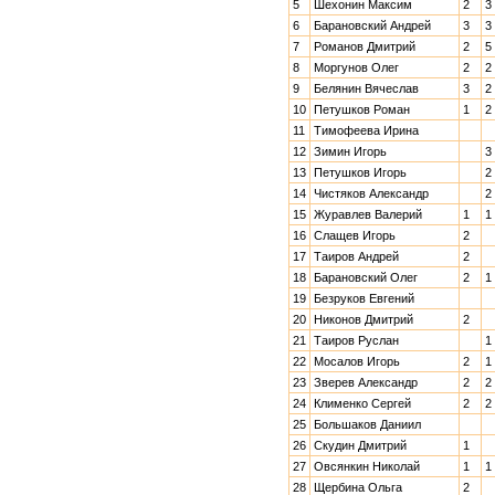
5
Шехонин Максим
2
3
6
Барановский Андрей
3
3
7
Романов Дмитрий
2
5
8
Моргунов Олег
2
2
9
Белянин Вячеслав
3
2
10
Петушков Роман
1
2
11
Тимофеева Ирина
12
Зимин Игорь
3
13
Петушков Игорь
2
14
Чистяков Александр
2
15
Журавлев Валерий
1
1
16
Слащев Игорь
2
17
Таиров Андрей
2
18
Барановский Олег
2
1
19
Безруков Евгений
20
Никонов Дмитрий
2
21
Таиров Руслан
1
22
Мосалов Игорь
2
1
23
Зверев Александр
2
2
24
Клименко Сергей
2
2
25
Большаков Даниил
26
Скудин Дмитрий
1
27
Овсянкин Николай
1
1
28
Щербина Ольга
2