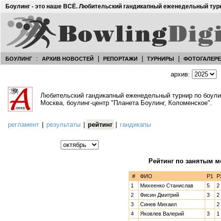
Боулинг - это наше ВСЁ. Любительский гандикапный еженедельный тур
:
|
|
|
БОУЛИНГ
АРХИВ НОВОСТЕЙ
РЕПОРТАЖИ
ТУРНИРЫ
ФОТОГАЛЕР
архив:
Любительский гандикапный еженедельный турнир по боул
Москва, боулинг-центр "Планета Боулинг, Коломенское".
регламент
|
результаты
|
рейтинг
|
гандикапы
Рейтинг по занятым м
#
ФИО
Р1
Р
1
Михеенко Станислав
5
2
2
Фисин Дмитрий
3
2
3
Синев Михаил
2
4
Яковлев Валерий
3
1