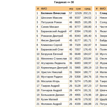
Гандикап <= 30
#
ФИО
игр
сум
сред
#
ФИО
1
Белянин Вячеслав
57
11526
202,21
1
Слащ
2
Шехонин Максим
48
9337
194,52
2
Никон
3
Петушков Роман
46
8825
191,85
3
Солод
4
Синев Михаил
46
8777
190,80
4
Чистя
5
Барановский Андрей
47
8394
178,60
5
Яковл
6
Романов Дмитрий
45
8343
185,40
6
Звере
7
Фисин Дмитрий
45
8177
181,71
7
Байд
8
Клименко Сергей
38
7329
192,87
8
Зимин
9
Барановский Олег
40
7057
176,43
9
Полян
10
Безруков Евгений
36
6648
184,67
10
Мухт
11
Михеенко Станислав
32
6523
203,84
11
Овсян
12
Агузарова Людмила
36
6083
168,97
12
Жура
13
Кормилицын Дмитрий
31
5865
189,19
13
Востр
14
Христич Николай
31
5604
180,77
14
Матве
15
Мухтаров Радион
29
5358
184,76
15
Несте
16
Мосалов Игорь
30
5274
175,80
16
Таиро
17
Таиров Андрей
26
5128
197,23
17
Белок
18
Гончаров Андрей
26
4974
191,31
18
Шевч
19
Большаков Даниил
28
4955
176,96
19
Дюсь
20
Кузин Матвей
26
4678
179,92
20
Щерб
21
Фоломин Андрей
26
4339
166,88
21
Петуш