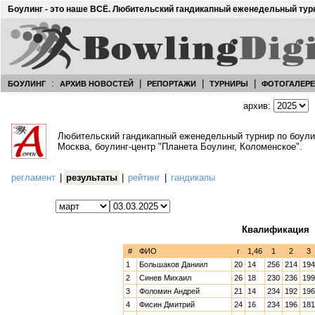
Боулинг - это наше ВСЁ. Любительский гандикапный еженедельный тур
:
|
|
|
БОУЛИНГ
АРХИВ НОВОСТЕЙ
РЕПОРТАЖИ
ТУРНИРЫ
ФОТОГАЛЕР
архив:
Любительский гандикапный еженедельный турнир по боул
Москва, боулинг-центр "Планета Боулинг, Коломенское".
регламент
|
результаты
|
рейтинг
|
гандикапы
Квалификация
#
ФИО
г
1,46
1
2
3
1
Большаков Даниил
20
14
256
214
194
2
Синев Михаил
26
18
230
236
199
3
Фоломин Андрей
21
14
234
192
196
4
Фисин Дмитрий
24
16
234
196
181