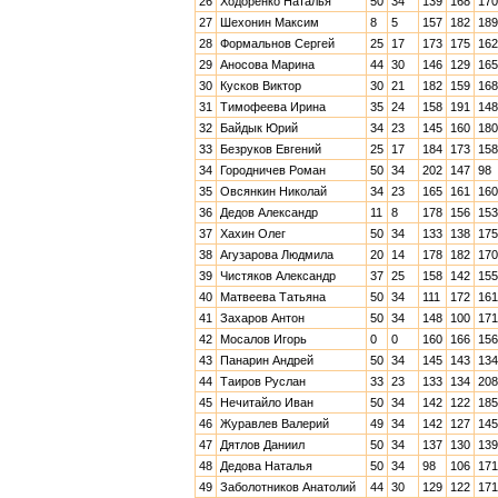
26
Ходоренко Наталья
50
34
139
168
170
27
Шехонин Максим
8
5
157
182
189
28
Формальнов Сергей
25
17
173
175
162
29
Аносова Марина
44
30
146
129
165
30
Кусков Виктор
30
21
182
159
168
31
Тимофеева Ирина
35
24
158
191
148
32
Байдык Юрий
34
23
145
160
180
33
Безруков Евгений
25
17
184
173
158
34
Городничев Роман
50
34
202
147
98
35
Овсянкин Николай
34
23
165
161
160
36
Дедов Александр
11
8
178
156
153
37
Хахин Олег
50
34
133
138
175
38
Агузарова Людмила
20
14
178
182
170
39
Чистяков Александр
37
25
158
142
155
40
Матвеева Татьяна
50
34
111
172
161
41
Захаров Антон
50
34
148
100
171
42
Мосалов Игорь
0
0
160
166
156
43
Панарин Андрей
50
34
145
143
134
44
Таиров Руслан
33
23
133
134
208
45
Нечитайло Иван
50
34
142
122
185
46
Журавлев Валерий
49
34
142
127
145
47
Дятлов Даниил
50
34
137
130
139
48
Дедова Наталья
50
34
98
106
171
49
Заболотников Анатолий
44
30
129
122
171