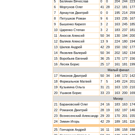
5
Белянин Вячеслав
0
0
204
244
223
6
Моргунов Олег
41
28
212
181
177
7
Арнаутов Дмитрий
0
0
195
214
259
8
Петушков Роман
9
6
193
235
167
9
Бышенко Кирилл
3
2
163
245
185
10
Царенко Степан
3
2
183
237
181
11
Аносов Алексей
50
34
130
194
200
12
Валяев Алексей
13
9
224
180
194
13
Шилов Андрей
42
29
150
192
177
14
Яковлев Валерий
50
34
202
182
134
15
Воробьев Евгений
36
25
170
177
156
16
Лесюк Борис
25
17
161
181
199
Малый финал
17
Никонов Дмитрий
50
34
148
172
142
18
Формальнов Матвей
7
5
149
224
201
19
Кузьмина Ольга
31
21
163
133
210
20
Ушаков Борис
33
23
163
200
169
Мизер
21
Барановский Олег
24
16
183
163
174
22
Романов Дмитрий
28
19
182
197
146
23
Вознесенский Александр
29
20
170
201
155
24
Зимин Игорь
42
29
189
181
116
25
Гончаров Андрей
16
11
186
158
188