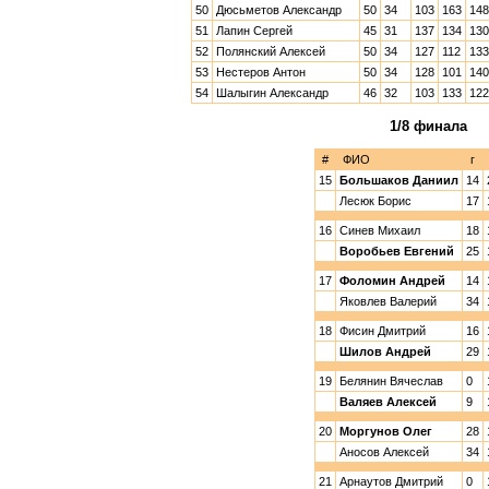
50
Дюсьметов Александр
50
34
103
163
148
51
Лапин Сергей
45
31
137
134
130
52
Полянский Алексей
50
34
127
112
133
53
Нестеров Антон
50
34
128
101
140
54
Шалыгин Александр
46
32
103
133
122
1/8 финала
#
ФИО
г
15
Большаков Даниил
14
Лесюк Борис
17
16
Синев Михаил
18
Воробьев Евгений
25
17
Фоломин Андрей
14
Яковлев Валерий
34
18
Фисин Дмитрий
16
Шилов Андрей
29
19
Белянин Вячеслав
0
Валяев Алексей
9
20
Моргунов Олег
28
Аносов Алексей
34
21
Арнаутов Дмитрий
0