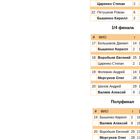
Царенко Степан
2
22
Петушков Роман
6
Бышенко Кирилл
2
1/4 финала
#
ФИО
г
17
Большаков Даниил
14
Бышенко Кирилл
2
18
Воробьев Евгений
25
Царенко Степан
2
19
Фоломин Андрей
14
Моргунов Олег
28
20
Шилов Андрей
29
Валяев Алексей
9
Полуфинал
#
ФИО
г
19
Бышенко Кирилл
2
1
Валяев Алексей
9
1
20
Воробьев Евгений
25
1
Моргунов Олег
28
1