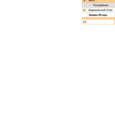
#
ФИО
Полуфинал
11
Барановский Олег
Зимин Игорь
12