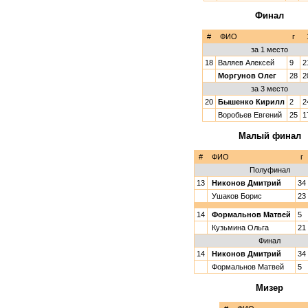
Финал
#
ФИО
г
за 1 место
18
Валяев Алексей
9
2
Моргунов Олег
28
2
за 3 место
20
Бышенко Кирилл
2
2
Воробьев Евгений
25
1
Малый финал
#
ФИО
г
Полуфинал
13
Никонов Дмитрий
34
Ушаков Борис
23
14
Формальнов Матвей
5
Кузьмина Ольга
21
Финал
14
Никонов Дмитрий
34
Формальнов Матвей
5
Мизер