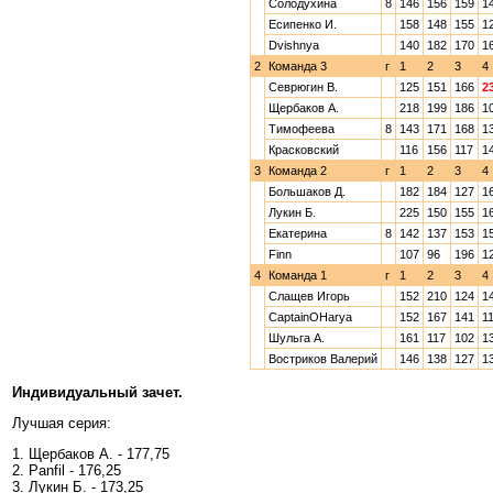
Солодухина
8
146
156
159
1
Есипенко И.
158
148
155
1
Dvishnya
140
182
170
1
2
Команда 3
г
1
2
3
4
Севрюгин В.
125
151
166
2
Щербаков А.
218
199
186
1
Тимофеева
8
143
171
168
1
Красковский
116
156
117
1
3
Команда 2
г
1
2
3
4
Большаков Д.
182
184
127
1
Лукин Б.
225
150
155
1
Екатерина
8
142
137
153
1
Finn
107
96
196
1
4
Команда 1
г
1
2
3
4
Слащев Игорь
152
210
124
1
CaptainOHarya
152
167
141
1
Шульга А.
161
117
102
1
Востриков Валерий
146
138
127
1
Индивидуальный зачет.
Лучшая серия:
1. Щербаков А. - 177,75
2. Panfil - 176,25
3. Лукин Б. - 173,25