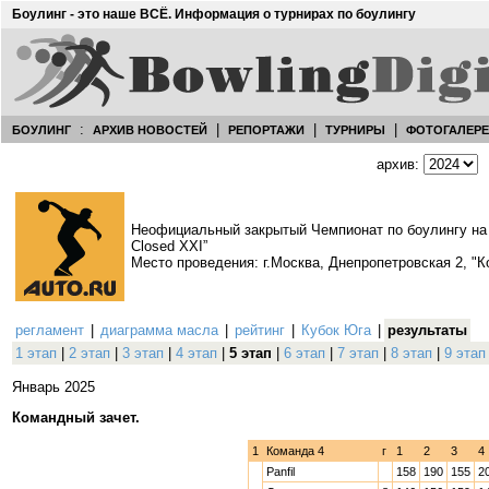
Боулинг - это наше ВСЁ. Информация о турнирах по боулингу
:
|
|
|
БОУЛИНГ
АРХИВ НОВОСТЕЙ
РЕПОРТАЖИ
ТУРНИРЫ
ФОТОГАЛЕР
архив:
Неофициальный закрытый Чемпионат по боулингу на п
Closed XXI”
Место проведения: г.Москва, Днепропетровская 2, "
регламент
|
диаграмма масла
|
рейтинг
|
Кубок Юга
|
результаты
1 этап
|
2 этап
|
3 этап
|
4 этап
|
5 этап
|
6 этап
|
7 этап
|
8 этап
|
9 этап
Январь 2025
Командный зачет.
1
Команда 4
г
1
2
3
4
Panfil
158
190
155
2