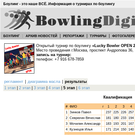
Боулинг - это наше ВСЁ. Информация о турнирах по боулингу
:
|
|
|
БОУЛИНГ
АРХИВ НОВОСТЕЙ
РЕПОРТАЖИ
ТУРНИРЫ
ФОТОГАЛЕР
Открытый турнир по боулингу
«Lucky Bowler OPEN 
Место проведения г.Москва, проспект Андропова 36,
запись на турнир:
телефон: +7 916 678-7859
регламент
|
диаграмма масла
|
результаты
1 этап
|
2 этап
|
3 этап
|
4 этап
|
5 этап
|
6 этап
Квалификация
#
ФИО
г
1
2
3
4
1
Зинков Павел
237
225
226
257
2
Севрюгин Вячеслав
181
180
233
194
3
Мочилин Александр
183
193
201
167
4
Кузнецов Илья
171
214
150
140