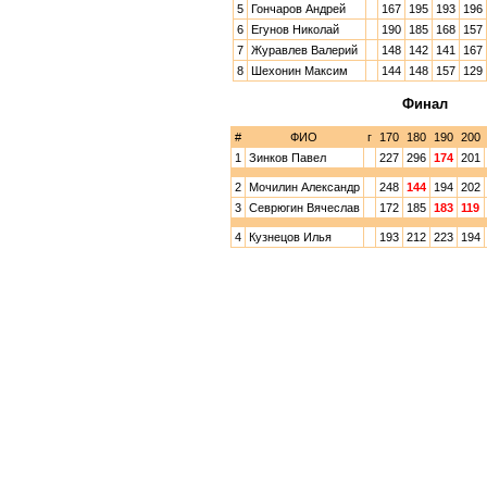
5
Гончаров Андрей
167
195
193
196
6
Егунов Николай
190
185
168
157
7
Журавлев Валерий
148
142
141
167
8
Шехонин Максим
144
148
157
129
Финал
#
ФИО
г
170
180
190
200
1
Зинков Павел
227
296
174
201
2
Мочилин Александр
248
144
194
202
3
Севрюгин Вячеслав
172
185
183
119
4
Кузнецов Илья
193
212
223
194