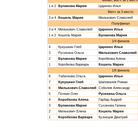
Финал, матч за 1 мест
1 и 2
Буланова Мария
Царенко Илья
Матч за 3 место
3 и 4
Кошель Мария
Милькович Славолюб
Полуфинал
3 и 4
Милькович Славолюб
Царенко Илья
1 и 2
Кошель Мария
Буланова Мария
1/4 финала
4
Кукушкин Глеб
Царенко Илья
3
Русихина Ольга
Милькович Славолюб
2
Буланова Мария
Коробкова Алена
1
Коробкова Варвара
Кошель Мария
1/8 финала
8
Табачкова Ольга
Царенко Илья
7
Кукушкин Глеб
Шаповалов Роман
6
Милькович Славолюб
Соболев Александр
5
Почкин Олег
Русихина Ольга
4
Коробкова Алена
Гарбар Андрей
3
Буланова Мария
Суханова Галина
2
Милькович Елена
Кошель Мария
1
Коробкова Варвара
Кузнецов Дмитрий