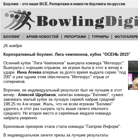
Боулинг - это наше ВСЁ. Репортажи и новости боулинга по-русски
:
|
|
|
БОУЛИНГ
АРХИВ НОВОСТЕЙ
РЕПОРТАЖИ
ТУРНИРЫ
ФОТОГАЛЕР
26 ноября
Корпоративный боулинг. Лига чемпионов, кубок "ОСЕНЬ 2015"
Осенний кубок "Лиги Чемпионов" выиграла команда "Метеорус".
Выиграла с хорошим отрывом, ее игроки были в этот в вечер в
ударе.
Инна Агеева
впервые за долго время выдала серию "под
200" и уже одним этим обеспечила "Метеорус" отрыв от
соперников.
Впрочем, ее индивидуальный результат был не лучшим в этот
вечер -
Алексей Щербаков
, капитан команды "Белимо", сумел
завоевать малый кубок за лучшую серию6 набрав средний
198,25 по 4-м играм. Жаль, что не всем игрокам "Белимо"
удалось в этот раз сыграть чуть выше своего обычного
среднего. Но второе место и серебяные медали команда
забрала уверенно.
Бронзовым призером этапа стала команда "Газпром Информ".
В индивидуальном зачете призы за лучшие результаты