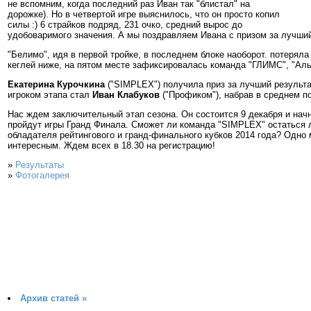
не вспомним, когда последний раз Иван так "блистал" на
дорожке). Но в четвертой игре выяснилось, что он просто копил
силы :) 6 страйков подряд, 231 очко, средний вырос до
удобоваримого значения. А мы поздравляем Ивана с призом за лучший
"Белимо", идя в первой тройке, в последнем блоке наоборот. потеряла
кеглей ниже, на пятом месте зафиксировалась команда "ГЛИМС", "Аль
Екатерина Курочкина
("SIMPLEX") получила приз за лучший результа
игроком этапа стал
Иван Клабуков
("Профиком"), набрав в среднем по
Нас ждем заключительный этап сезона. Он состоится 9 декабря и начне
пройдут игры Гранд Финала. Сможет ли команда "SIMPLEX" остаться 
обладателя рейтингового и гранд-финального кубков 2014 года? Одно 
интересным. Ждем всех в 18.30 на регистрацию!
»
Результаты
»
Фотогалерея
Архив статей »