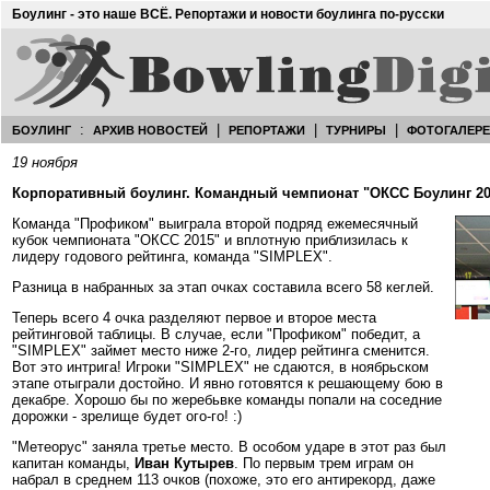
Боулинг - это наше ВСЁ. Репортажи и новости боулинга по-русски
:
|
|
|
БОУЛИНГ
АРХИВ НОВОСТЕЙ
РЕПОРТАЖИ
ТУРНИРЫ
ФОТОГАЛЕР
19 ноября
Корпоративный боулинг. Командный чемпионат "ОКСС Боулинг 201
Команда "Профиком" выиграла второй подряд ежемесячный
кубок чемпионата "ОКСС 2015" и вплотную приблизилась к
лидеру годового рейтинга, команда "SIMPLEX".
Разница в набранных за этап очках составила всего 58 кеглей.
Теперь всего 4 очка разделяют первое и второе места
рейтинговой таблицы. В случае, если "Профиком" победит, а
"SIMPLEX" займет место ниже 2-го, лидер рейтинга сменится.
Вот это интрига! Игроки "SIMPLEX" не сдаются, в ноябрьском
этапе отыграли достойно. И явно готовятся к решающему бою в
декабре. Хорошо бы по жеребьвке команды попали на соседние
дорожки - зрелище будет ого-го! :)
"Метеорус" заняла третье место. В особом ударе в этот раз был
капитан команды,
Иван Кутырев
. По первым трем играм он
набрал в среднем 113 очков (похоже, это его антирекорд, даже