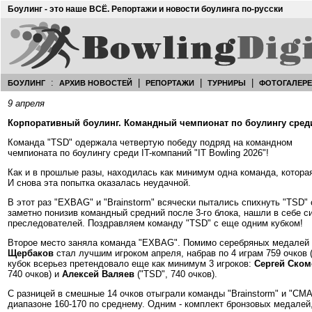
Боулинг - это наше ВСЁ. Репортажи и новости боулинга по-русски
:
|
|
|
БОУЛИНГ
АРХИВ НОВОСТЕЙ
РЕПОРТАЖИ
ТУРНИРЫ
ФОТОГАЛЕР
9 апреля
Корпоративный боулинг. Командный чемпионат по боулингу среди 
Команда "TSD" одержала четвертую победу подряд на командном
чемпионата по боулингу среди IT-компаний "IT Bowling 2026"!
Как и в прошлые разы, находилась как минимум одна команда, которая
И снова эта попытка оказалась неудачной.
В этот раз "EXBAG" и "Brainstorm" всячески пытались спихнуть "TSD" 
заметно понизив командный средний после 3-го блока, нашли в себе с
преследователей. Поздравляем команду "TSD" с еще одним кубком!
Второе место заняла команда "EXBAG". Помимо серебряных медалей 
Щербаков
стал лучшим игроком апреля, набрав по 4 играм 759 очков 
кубок всерьез претендовало еще как минимум 3 игроков:
Сергей Ско
740 очков) и
Алексей Валяев
("TSD", 740 очков).
С разницей в смешные 14 очков отыграли команды "Brainstorm" и "CMA
диапазоне 160-170 по среднему. Одним - комплект бронзовых медалей, 