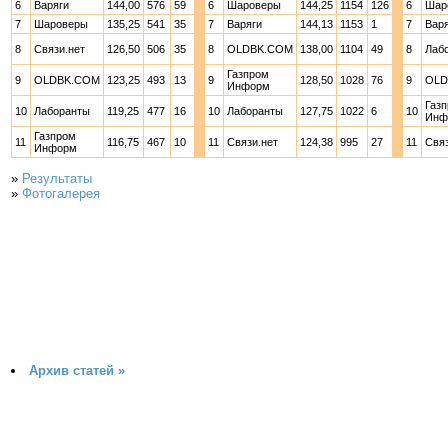
6
Варяги
144,00
576
59
6
Шароверы
144,25
1154
126
6
Шар
7
Шароверы
135,25
541
35
7
Варяги
144,13
1153
1
7
Вар
8
Связи.нет
126,50
506
35
8
OLDBK.COM
138,00
1104
49
8
Лаб
Газпром
9
OLDBK.COM
123,25
493
13
9
128,50
1028
76
9
OLD
Информ
Газ
10
Лаборанты
119,25
477
16
10
Лаборанты
127,75
1022
6
10
Инф
Газпром
11
116,75
467
10
11
Связи.нет
124,38
995
27
11
Связ
Информ
»
Результаты
»
Фотогалерея
Архив статей »