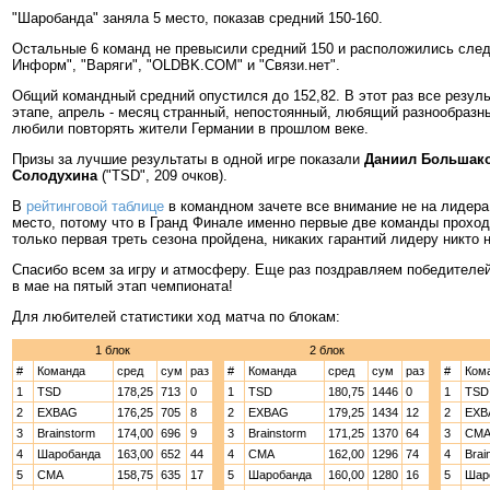
"Шаробанда" заняла 5 место, показав средний 150-160.
Остальные 6 команд не превысили средний 150 и расположились след
Информ", "Варяги", "OLDBK.COM" и "Связи.нет".
Общий командный средний опустился до 152,82. В этот раз все резу
этапе, апрель - месяц странный, непостоянный, любящий разнообразные сюр
любили повторять жители Германии в прошлом веке.
Призы за лучшие результаты в одной игре показали
Даниил Большак
Солодухина
("TSD", 209 очков).
В
рейтинговой таблице
в командном зачете все внимание не на лидера, 
место, потому что в Гранд Финале именно первые две команды проход
только первая треть сезона пройдена, никаких гарантий лидеру никто н
Спасибо всем за игру и атмосферу. Еще раз поздравляем победителе
в мае на пятый этап чемпионата!
Для любителей статистики ход матча по блокам:
1 блок
2 блок
#
Команда
сред
сум
раз
#
Команда
сред
сум
раз
#
Ком
1
TSD
178,25
713
0
1
TSD
180,75
1446
0
1
TSD
2
EXBAG
176,25
705
8
2
EXBAG
179,25
1434
12
2
EXB
3
Brainstorm
174,00
696
9
3
Brainstorm
171,25
1370
64
3
CM
4
Шаробанда
163,00
652
44
4
CMA
162,00
1296
74
4
Brai
5
CMA
158,75
635
17
5
Шаробанда
160,00
1280
16
5
Шар