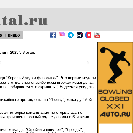
|
ЕЯ
ВИДЕО
нг 2025", 8 этап.
‹
›
нда "Король Артур и фаворитки". Это первые медали
азать отдельное спасибо всем игрокам команды за
и не собираются это скрывать :) Надеемся увидеть
лижайшего претендента на "бронзу", команду "Мой
ервая четверка команд заметно оторвалась по
 выстроились в ровный ряд, с довольно близкими
лись команды "Страйки и шпильки", "Дрозды",