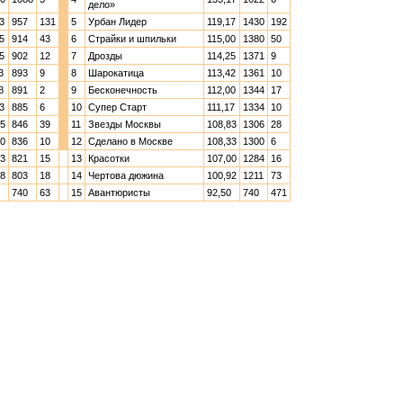
дело»
3
957
131
5
Урбан Лидер
119,17
1430
192
5
914
43
6
Страйки и шпильки
115,00
1380
50
5
902
12
7
Дрозды
114,25
1371
9
3
893
9
8
Шарокатица
113,42
1361
10
8
891
2
9
Бесконечность
112,00
1344
17
3
885
6
10
Супер Старт
111,17
1334
10
75
846
39
11
Звезды Москвы
108,83
1306
28
50
836
10
12
Сделано в Москве
108,33
1300
6
63
821
15
13
Красотки
107,00
1284
16
38
803
18
14
Чертова дюжина
100,92
1211
73
740
63
15
Авантюристы
92,50
740
471