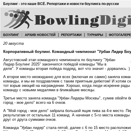
Боулинг - это наше ВСЁ. Репортажи и новости боулинга по-русски
:
|
|
|
БОУЛИНГ
АРХИВ НОВОСТЕЙ
РЕПОРТАЖИ
ТУРНИРЫ
ФОТОГАЛЕР
20 августа
Корпоративный боулинг. Командный чемпионат "Урбан Лидер Боули
Августовский этап командного чемпионата по боулингу "Урбан
Лидер Боулинг 2025" закончился победой команды "Мы в
деле". У команды вторая победа подряд, вот что значит - дорвались :)
А второе место неожиданно для всех (включая их самих) заняла кома
команды, и мы ее поздравляем с таким приятным дебютом! И хотим ск
тот взрыв эмоций на награждении. Хорошо, когда люди искренне рады 
команду с новыми медалями в ближайшие месяцы.
Третье место заняла команда "Урбан Лидеры Москвы", сумев обойти б
город - мое дело" всего на 6 очков.
А "Мой город - мое дело" забрала большой ящик пива за 4-е место. П
результатам от остальных 11 команд. А начиная с 5-го места команды
друг от друга суммами очков.
Команда "Урбан лидер" стала пятой, далее с 6 по 15 место расположи