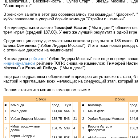
"Шарокатица", "Бесконечность", "Супер Старт", "Звезды Москвы", "Сде
"Авантюристы".
В женском зачете в этот раз соревновались три команды: "Красотки", 
кубок завоевала в упорной борьбе команда "Страйки и шпильки".
В индивидуальном зачете
Тимофей Настин
("Мы в деле") обновил св
трем играм (средний 187,00). У него же лучший результат в одной игре
Среди женщин сразу две участницы показали результат в 186 очков:
О
Елена Семенина
("Урбан Лидеры Москвы"). И это тоже новый рекорд 
с отличным дебютом на чемпионате!
В командном
рейтинге
"Урбан Лидеры Москвы" все еще впереди, запас от
индивидуальном
рейтинге ТОП-3 снова не изменился:
Тимофей Насти
Москвы") и
Евгений Лебедь
("Мы в деле").
Еще раз поздравляем победителей и призеров августовского этапа, б
настрой и приглашаем всех желающих на следующий этап, который за
Полная статистика матча в командном зачете:
1 блок
2 блок
#
Команда
сред
сум
#
Команда
сред
1
Мы в деле
141,00
564
0
1
Мы в деле
145,
2
Урбан Лидеры Москвы
135,75
543
21
2
Урбан Лидеры Москвы
144,
«Мой город — мое
Король Артур и
3
134,75
539
4
3
136,
дело»
фаворитки
Король Артур и
4
131,25
525
14
4
«Мой город — мое дело»
136,