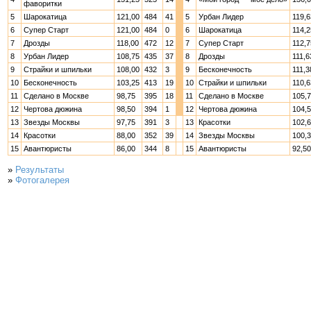
фаворитки
5
Шарокатица
121,00
484
41
5
Урбан Лидер
119,6
6
Супер Старт
121,00
484
0
6
Шарокатица
114,2
7
Дрозды
118,00
472
12
7
Супер Старт
112,7
8
Урбан Лидер
108,75
435
37
8
Дрозды
111,6
9
Страйки и шпильки
108,00
432
3
9
Бесконечность
111,3
10
Бесконечность
103,25
413
19
10
Страйки и шпильки
110,6
11
Сделано в Москве
98,75
395
18
11
Сделано в Москве
105,
12
Чертова дюжина
98,50
394
1
12
Чертова дюжина
104,
13
Звезды Москвы
97,75
391
3
13
Красотки
102,
14
Красотки
88,00
352
39
14
Звезды Москвы
100,
15
Авантюристы
86,00
344
8
15
Авантюристы
92,50
»
Результаты
»
Фотогалерея