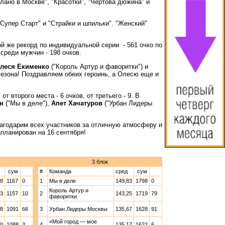
лано в Москве", "Красотки", "Чертова дюжина" и
"Супер Старт" и "Страйки и шпильки". "Женский"
ой же рекорд по индивидуальной серии - 561 очко по
 среди мужчин - 198 очков.
леся Екименко
("Король Артур и фаворитки") и
сезона! Поздравляем обеих героинь, а Олесю еще и
 второго места - 6 очков, от третьего - 9. В
н
("Мы в деле"),
Апет Хачатуров
("Урбан Лидеры
лагодарим всех участников за отличную атмосферу и
планирован на 16 сентября!
3 блок
сум
#
Команда
сред
сум
88
1167
0
1
Мы в деле
149,83
1798
0
Король Артур и
63
1157
10
2
143,25
1719
79
фаворитки
38
1091
66
3
Урбан Лидеры Москвы
135,67
1628
91
«Мой город — мое
00
1088
3
4
135,17
1622
6